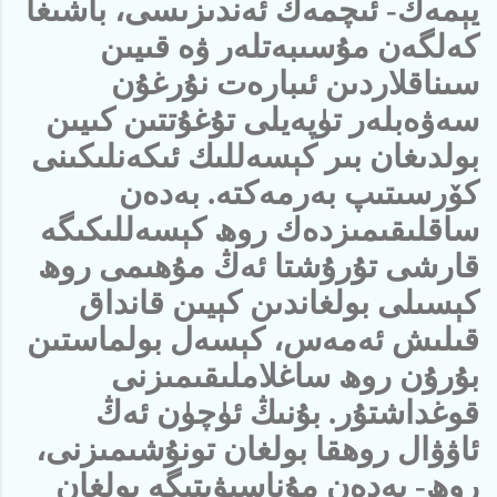
يېمەك- ئىچمەك ئەندىزىسى، باشىغا
كەلگەن مۇسىبەتلەر ۋە قىيىن
سىناقلاردىن ئىبارەت نۇرغۇن
سەۋەبلەر تۈپەيلى تۇغۇتتىن كىيىن
بولدىغان بىر كېسەللىك ئىكەنلىكىنى
كۆرسىتىپ بەرمەكتە. بەدەن
ساقلىقىمىزدەك روھ كېسەللىكىگە
قارشى تۇرۇشتا ئەڭ مۇھىمى روھ
كېسىلى بولغاندىن كېيىن قانداق
قىلىش ئەمەس، كېسەل بولماستىن
بۇرۇن روھ ساغلاملىقىمىزنى
قوغداشتۇر. بۇنىڭ ئۈچۈن ئەڭ
ئاۋۋال روھقا بولغان تونۇشىمىزنى،
روھ- بەدەن مۇناسىۋىتىگە بولغان