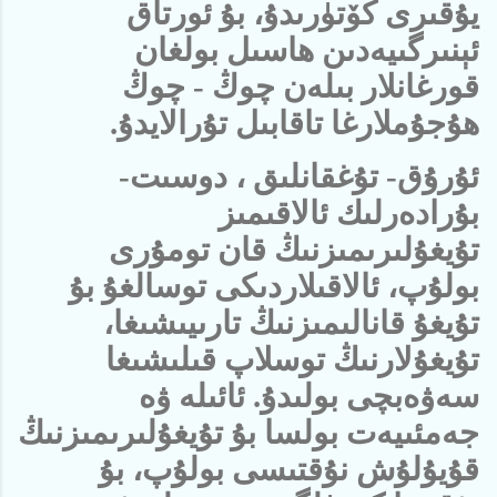
يۇقىرى كۆتۈرىدۇ، بۇ ئورتاق
ئېنىرگىيەدىن ھاسىل بولغان
قورغانلار بىلەن چوڭ - چوڭ
ھۇجۇملارغا تاقابىل تۇرالايدۇ.
ئۇرۇق- تۇغقانلىق ، دوسىت-
بۇرادەرلىك ئالاقىمىز
تۇيغۇلىرىمىزنىڭ قان تومۇرى
بولۇپ، ئالاقىلاردىكى توسالغۇ بۇ
تۇيغۇ قانالىمىزنىڭ تارىيىشىغا،
تۇيغۇلارنىڭ توسلاپ قىلىشىغا
سەۋەبچى بولىدۇ. ئائىلە ۋە
جەمئىيەت بولسا بۇ تۇيغۇلىرىمىزنىڭ
قۇيۇلۇش نۇقتىسى بولۇپ، بۇ