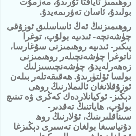
روھىمىز ئاياقتا تۇرىدۇ، مەزمۇت
بولىدۇ، ئاسان تەۋرىمەيدۇ.
روھىمىزنىڭ ئەڭ ئاساسلىق ئوزۇقى
چۈشەنچە- ئىدىيە بولۇپ، توغرا
پىكىر- ئىدىيە روھىمىزنى سۇغارسا،
ناتوغرا چۈشەنچىلەر روھىمىزنى
زەھەرلەيدۇ، چۈشەنچىسىزلىك
بولسا ئۆلتۈرىدۇ. ھەقىقەتلەر بىلەن
ئوزۇقلانغان ئالىملارنىڭ روھى
دېڭىز- ئوكيانلاردەك كەڭرى ۋە تىنىچ
بولۇپ، ھاياتنىڭ تەقدىر-
سىناقلىرىنىڭ، ئۇلارنىڭ روھ
دۇنياسىغا بولغان تەسىرى دېڭىزغا