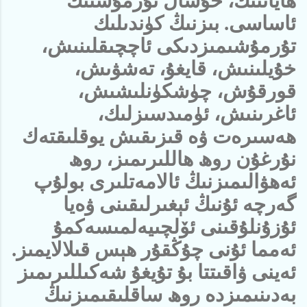
ھاياتنىڭ، خۇشال تۇرمۇشنىڭ
ئاساسى. بىزنىڭ كۈندىلىك
تۇرمۇشىمىزدىكى ئاچچىقلىنىش،
خۇيلىنىش، قايغۇ، تەشۋىش،
قورقۇش، چۈشكۈنلىشىش،
ئاغرىنىش، ئۈمىدسىزلىك،
ھەسىرەت ۋە قىزىقىش يوقلىقتەك
نۇرغۇن روھ ھاللىرىمىز، روھ
ئەھۋالىمىزنىڭ ئالامەتلىرى بولۇپ
گەرچە ئۇنىڭ ئېغىرلىقىنى ۋەيا
ئۇزۇنلۇقىنى ئۆلچىيەلمىسەكمۇ
ئەمما ئۇنى چۇڭقۇر ھېس قىلالايمىز.
ئەينى ۋاقىتتا بۇ تۇيغۇ شەكىللىرىمىز
بەدىنىمىزدە روھ ساقلىقىمىزنىڭ