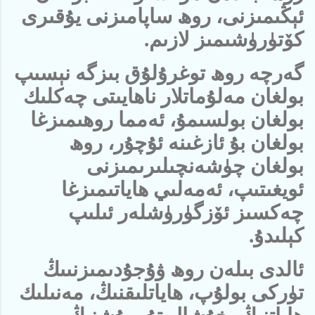
ئېڭىمىزنى، روھ ساپامىزنى يۇقىرى
كۆتۈرۈشىمىز لازىم.
گەرچە روھ توغرۇلۇق بىزگە نېسىپ
بولغان مەلۇماتلار ناھايىتى چەكلىك
بولغان بولسىمۇ، ئەمما روھىمىزغا
بولغان بۇ ئازغىنە ئۇچۇر، روھ
بولغان چۈشەنچىلىرىمىزنى
ئويغىتىپ، ئەمەلىي ھاياتىمىزغا
چەكسىز ئۆزگۈرۈشلەر ئىلىپ
كېلىدۇ.
ئالدى بىلەن روھ ۋۇجۇدىمىزنىىڭ
تۈركى بولۇپ، ھاياتلىقنىڭ، مەنىلىك