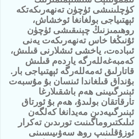
كۈچلىنىشى ئۈچۈن تەنھەرىكەتكە
ئېھتىياجى بولغانغا ئوخشاش،
روھىمىزنىڭ چېنىقىشى ئۈچۈن
ئۇنىڭغا خاس تەنھەرىكەت يەنى
ئىبادەت، ياخشى ئىشلارنى قىلىش،
كەمبەغەللەرگە ياردەم قىلىش
قاتارلىق ئەمەللەرگە ئېھتىياجى بار.
بۇنداق قىلغاندا ئىنسان بۇ مۇسبەت
ئېنىرگىيىنى ھەم باشقىلارغا
تارقاتقان بولىدۇ، ھەم بۇ ئورتاق
ئېنىرگىيەدىن مەيدانغا كەلگەن
ئىلىكتىروماگىنىت تورىدىن تەكرار
ئوزۇقلىنىپ روھ سەۋىيىسىنى