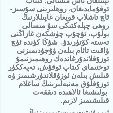
ئېتىلغان تاش مىسالى. كىتاب
ئوقۇمايدىغان، روھلىرىنى سۇسىز-
ئاچ تاشلاپ قويغان غاپىللارنىڭ
روھى چېلەكتىكى سۇ مىسالى
بولۇپ، ئۇچۇپ چۈشكەن غازاڭنى
تەستە كۆتۈرىدۇ. شۇڭا كۈندە ئۈچ
ۋاقىت تائام بىلەن ۋۇجۇدىمىزنى
ئوزۇقلاندۇرغاندەك روھىمىزنىمۇ
توختىماي كىتاپ ئوقۇش، تەپەككۈر
قىلىش بىلەن ئوزۇقلاندۇرشىمىز ۋە
ئوزۇقلۇق مەنبەلىرىنىڭ ساغلام
بولىشىغا ئالاھىدە دىققەت
قىلىشىمىز لازىم.
ئىممۇنىتېت سىستېمىمىزنىڭ