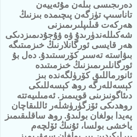
دەرىجىسى بىلەن مۇئەييەن
تاناسىپ تۈزگەن پىچىمدە بىزنىڭ
ھەركەت قىلىپلىرىمىزنى
شەكىللەندۈرىدۇ ۋە ۋۇجۇدىمىزدىكى
ھەر قايسى ئورگانلارنىڭ خىزمىتىگە
بىۋاستە تەسىر كۆرسىتىدۇ. دەل بۇ
ئورگانلىرىمىزنىڭ خىزمىتىدە
ئانورماللىق كۆرۈلگەندە بىز
كېسەللەرگە روھ كېسەللىكى
دىئاگونىزىنى قويىمىز. ئەمىلىيەتتە
روھدىكى ئۆزگۈرۈشلەر ئاللىقاچان
پەيدا بولغان بولىدۇ. روھ ساقلىقىمىز
ياخشى بولسا، ئۇنىڭ ئۆلچەم
بىرلىكىدىن بىر بولغان سەۋرىمىز