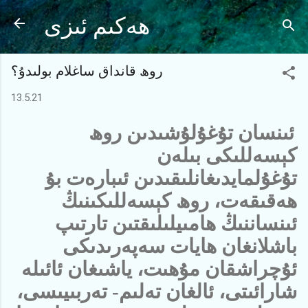
Ana içeriğe atla
ھەكىم ئىزى
روھ قانداق ساغلام بولىدۇ؟
13.5.21
ئىنسان تۇغۇلۇشىدىن روھ
كېسەللىكى بىلەن
تۇغۇلمايدىغانلىقىدىن ئىبارەت بۇ
ھەقىقەت، روھ كېسەللىكىنىڭ
ئىنساننىڭ ھامىيلىلىقتىن تارتىپ
باشلانغان ھايات سەپەرىدىكى
ئۇچراشقان مۇھىت، ياشىغان ئائىلە
شارائىتى، ئالغان تەلىم- تەربىيىسى،