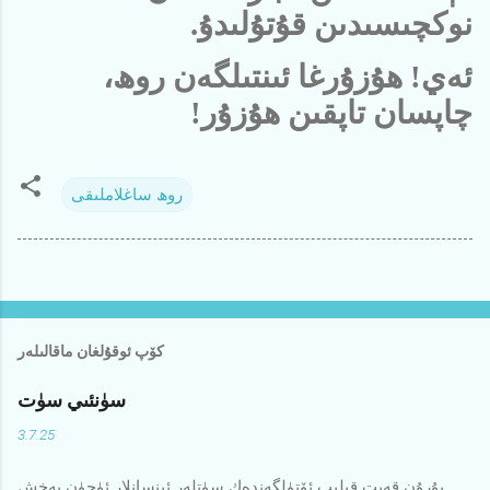
نوكچىسىدىن قۇتۇلىدۇ.
ئەي! ھۇزۇرغا ئىنتىلگەن روھ،
چاپسان تاپقىن ھۇزۇر!
روھ ساغلاملىقى
كۆپ ئوقۇلغان ماقالىلەر
سۈنئىي سۈت
3.7.25
بۇرۇن قەيت قىلىپ ئۆتۈلگەندەك سۈتلەر ئىنسانلار ئۈچۈن بەخش