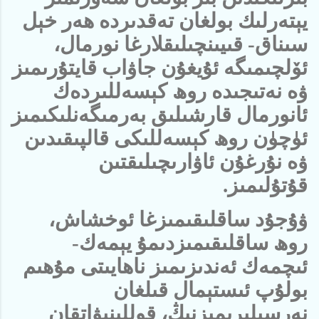
يېتەرلىك بولغان تەقدىردە ھەر خېل
سىناق- قىيىنچىلىقلارغا نورمال،
ئۆلچىمىگە ئۇيغۇن جاۋاب قايتۇرىمىز
ۋە نەتىجىدە روھ كېسەللىردەك
ئانورمال قارشىلىق بەرمىگەنلىكىمىز
ئۈچۈن روھ كېسەللىكى قالپىقىدىن
ۋە نۇرغۇن ئاۋارىچىلىقتىن
قۇتۇلىمىز.
ۋۇجۇد ساقلىقىمىزغا ئوخشاش،
روھ ساقلىقىمىزدىمۇ يېمەك-
ئىچمەك ئەندىزىمىز ناھايىتى مۇھىم
بولۇپ ئىستېمال قىلغان
نەرسىلىرىمىزنىڭ، قوللىنىۋاتقان