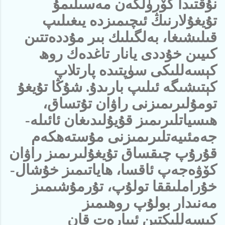
نۇقتىدا كۆرۈلگەن مەسىلىمۇ
تۇيغۇلارنىڭ ئىچىمىزدە يىغىلىپ
قىلىشىغا، بەلگىلىك بىر مۇددەتتىن
كىيىن خۇددى يانار تاغدەك روھ
كېسەللىكى سۈپتىدە پارتلاپ
كېتىشىگە ئىلىپ بارىدۇ. شۇڭا تۇيغۇ
تومۇلىرىمىزنى راۋان تۇتساق،
ھىسياتلىرىمىز قۇيۇلىدىغان ئائىلە-
جەمئىيەتلىرىمىزنى مۇستەھكەم
قۇرۇپ چىقساق تۇيغۇلىرىمىز راۋان
كۆۋەجەپ ئاقسا، ھاياتىمىز خۇشال-
خۇراملىققا تولۇپ، تۇرمۇشىمىز
مەنىدار بولۇپ روھىمىز
كېسەللىكتىن ئىبارەت قان