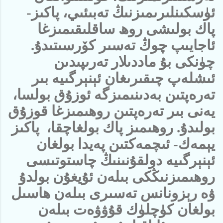
ئۈسكىنلىرىمىزنىڭ تەبىئىي، پاكىز-
پاك بولىشى روھ ساقلىقىمىزغا
ئاجايىپ چوڭ تەسىر كۆرسىتىدۇ.
چۈنكى بۇ ماددىلار تەرىپىدىن
ئىشلەپ چىقىرىغان ئېنېرگىيە بىر
تەرەپتىن بەدىنىمىزگە ئوزۇق بولسا،
يەنى بىر تەرەپتىن روھىمىزغا قوزۇق
بولىدۇ. روھىمىز پاك بولغاچقا، پاكىز
يېمەك- ئىچمەكتىن پەيدا بولغان
ئېنېرگىيە دولقۇنىنىڭ چاستوتىسى
روھىمىزنىڭكى بىلەن ئۇيغۇن بولدۇ
ۋە رېزونانس تەسىرى بىلەن ھاسىل
بولغان كۈچلۈك قۇۋۋەت بىلەن