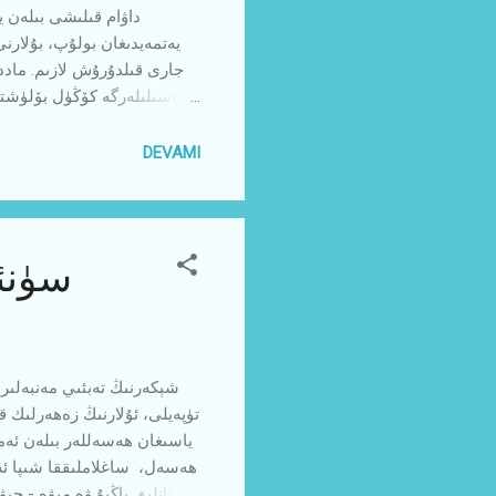
داۋام قىلىشى بىلەن 
يەتمەيدىغان بولۇپ، بۇلارنى
جارى قىلدۇرۇش لازىم. مادد
مەسىلىلەرگە كۆڭۈل بۆلۈشتىن 
ئەخلاق ۋە ساغلاملىق مى
قالدى. ئاتا - بوۋلىرىمىز
DEVAMI
قەددى - قامەت ، قارغايل
سۈنئى
تۈپەيلى، ئۇلارنىڭ زەھەرلىك ق
ياسىغان ھەسەللەر بىلەن ئەم
ھەسەل، ساغلاملىققا شىپا ئە
تاتلىق ياڭيۇ ۋە مېۋە - چ