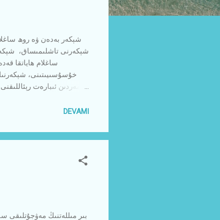
شېكەرنى تاشلىمىساق، شېكەر ب
ساغلام ھاياتقا قەدە
خۇسۇسىيىتىنى، شېكەرنىڭ ئ
كەمەردىن ئىبارەت رېئاللىقنى 
بولغان « تاتلىق » چۈشەن
لازىم. چۈنكى تونۇش ئۆزگە
DEVAMI
چوڭقۇرلىشىشى ، غەزەپ - نە