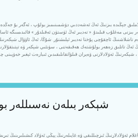
ىزنى مەغلۇب قىلىدۇ. « تەدبىر ئەڭ ئۈستۈن ئەقىلدۇر » قائىدىسىگە ئاسا
م تاشلاشنىڭ ئاچقۇچى پۇختا تەدبىر ئېلىشتۇر. شۇڭا، ئەڭ ئاۋۋال شېكەرنىڭ
ەڭ تاتلىق زەھەر بولۇشتەك ھەقىقەتنى ، سۈنئىي شېكەر ۋە تېتىتقۇلارنىڭ
، شېكەرنىڭ ئەۋلادلارنى ۋەيران قىلۋاتقانلىقىدىن ئىبارەت ئېغىر خەۋپىنى 
چىلىرىمىزنى، « قىرتاق » تونۇشلىرىمىزنى ، شېكەرگە تۇتقان « شالتاق » پ
رمەي تۇرۇپ تۇرمۇش ئۆزگەرمەس، ئاڭ تۈزەلمەي تۇرۇپ ساراڭ ساقايماس
پرىتىمزىنىڭ تېخىمۇ مۇستەھكەملىنىشى ئۈچۈن شېكەرنىڭ ماھىيىتىنى ماددى
تەكرارلاپ ئۆتىشىنى توغرا تاپتۇق. 1- شېكەر ئەڭ ...
شېكەر بىلەن نەسىللەر بول