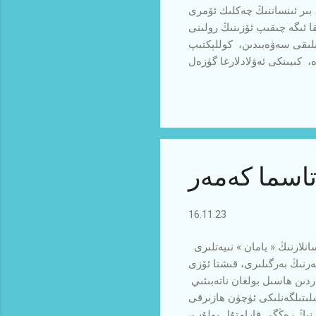
 بىر ئىنساننىڭ چەكلىك ئۆمرى
ا ئىگە چىقىپ ئۆزىنىڭ رولىنى
بلىقى سەۋەبىدىن، كوللېكتىپ
، كىيىنكى ئەۋلادلارغا گۈزەل
تىپ بولمايدىغان بۇرچى بولۇپ
اغلام ۋۇجۇد، تەڭرى تېغدەك تىك
 داستان ئەخلاق - پەزىلەت ۋە
كېلە...
تاسما كەمەر
16.11.23
شېكەرنىڭ تەبئىي مەنبەلىرى بولغان ھەسەل، شېكەر قومۇشى، تاتلىق ياڭيۇ ۋە مېۋە - چېۋىلەرمۇ ئىنسانلارنىڭ « يامان » نىيەتلىرى
ەرنىڭ بەرگىلىرى، قىشتا ئۆزى
دىن ھاسىل بولغان ناتەبىئىي
ىتىلگەنلىكى ئۈچۈن ھازىرقى
ەرنىڭ رەڭگى قارامتۇل بولۇپ،