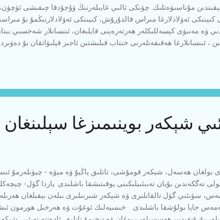
يېقىندىن مۇناسىۋەتلىك. چۈنكى ئالىي غايىلەرنىڭ ۋۇجۇدقا چىقىشى ئۈچۈن،
 كىيىنكى ئەۋلادلارغا مىراس قالدۇرۇش، كىيىنكى ئەۋلادلارنىڭمۇ بۇ مىراسق
ىي ۋە مەنىۋى كېسەللىكلەر ھەرتەرەپنى قاپلىغان، ئىنسانلار شەخسىي بىتا
، ئىنسانلارغا ھەقىقەتلەرنى خىتاب قىلىشتىن ئاجىز قېلىۋاتقان بۇ دەۋىردە
راس قالدۇرۇپ كېتىش، بىر ئاتا- ئانىنىڭ پەرزەنتلەر ئۈستىدىكى باش تار
غا ، ئۆزىمىزگە ۋە ئەۋلادلارغا بىر نەزەر تاشلايلى! ئاتا - بوۋلىرىمىزدىكى س
ارغا خاس گۈزەل سۆلەت ، بىر- بىرگە بولغان مېھرى - مۇھەببەت، تىللارغا
ي شېكەر بوينىمىزغا سېلىنغان 
ولى تەگكەندىن بۇيان تەبىئىيلىكىنى يوقىتىشقا باشلىدى. يازدا گۈل- چېچەكل
ەس، سۈنئىي گۈل تالقانلىرى ۋە شېكەر شىرنىلىرى بىلەن بېقىلغان ھەرىلەر
مەس جاپا بولۇشقا باشلىدى. خىمىيەلىك ئوغۇت ۋە ھەرخىل ھورمون ئىشل
ېۋىلەر بۇرۇنقىدىن ھەسسىلەپ يوغان ۋە تېخىمۇ تاتلىق. ئادەتتە تەبئىي شېك