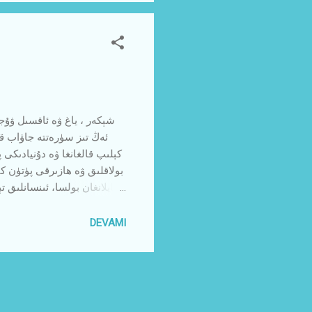
شېكەر ، ياغ ۋە ئاقسىل ۋۇجۇ
ئەڭ تىز سۈرەتتە جاۋاب قا
كېلىپ قالغانغا ۋە دۇنيادىكى
بولاقلىق ۋە ھازىرقى پۈتۈن كې
بايقاشتىن بۇرۇنم
ئىشلەپچىقىرىش ئۇ قەدەر جاپا
DEVAMI
ئىنسانلىق دەپسەندە قىلىندى ۋ