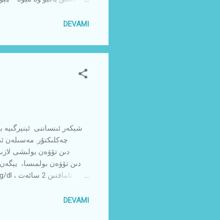
ئىنسانلار شۇئان پەقە
شېكەرگە تەبىئىيلىك ماسكىسى 
DEVAMI
ئەمەلىيەتتە ئۇلارنىڭ قارىيىپ كەتكەن ۋىجدانلىرىنىڭ سىرىتقا ئەكىس ئېتىش ھالىتىدىن باشقا بىر نەرسە ئەمەس، خالاس. ئەمەللەر نىي...
شېكەر ئىنساننى ئېنېرگىيە ب
پەرق ئۇ قەدەر ئازدەك ك
DEVAMI