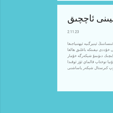
30...
يىنى ئاچچىق
2.11.23
اننىڭ ئېنېرگىيە ئېھتىياجىغا
 خۇددى نېفىتكە باغلىق ھالغا
 كىچىك دىۋىمۇ شېكەرگە خۇمار
نيا توختاپ قالماي ئۆز ئوقىدا
 پارغا ئايلاندۇرۇپ كىرستال شېكەر ياساشنى
ى. دەسلەپكى مەزگىلدە شېكەر
ن قاراتەنلىكلەر قۇل قىلىنىپ
ار تۆكۈلدى. بۇرۇن بايلىقنىڭ