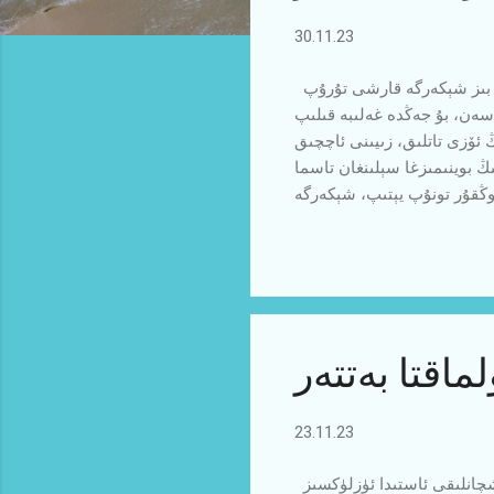
l
30.11.23
a
r
شېكەر بەدەن ۋە روھ ساغلاملىق جېڭىدە بىزنىڭ ئەڭ ئەشەددىي دۈشمىنىمىز بولۇپ ، ئەگەر بۇ جەڭدە بىز شېكەرگە قارشى تۇرۇپ
سەن، بۇ جەڭدە غەلىبە قىلىپ
 ئۆزى تاتلىق، زىيىنى ئاچچىق
 بوينىمىزغا سېلىنغان تاسما
چوڭقۇر تونۇپ يېتىپ، شېكەرگە
وزىتسىيەمىزنى ئۆزگەرتىشىمىز
. شۇڭا تونۇشمىزنىڭ تېخىمۇ
لار ھالىتىدە يىغىنچاقلاپ -
ماقتا بەتتەر
23.11.23
بىر مىللەتنىڭ مەۋجۇتلىقى ساغلام ئەۋلادلارنىڭ ئىزچىللىقى ۋە غايىلەرنىڭ يېڭى ئەۋلاد كىشىلىرىنىڭ تىرىشچانلىقى ئاستىدا ئۈزلۈكسىز