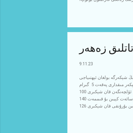
بىلەن ئاقارتماقتا ياكى ئاق
رتكەندەك ئاددىي كۆرۈنسىمۇ،
اتلىق زەھەر
9.11.23
ىڭ شېكەرگە بولغان ئېھتىياجى
چەكلىكتۇر. مەسىلەن ئىنساننىڭ بىر كېچە ئۇخلاپ ئەتىسى ئاچ قورساق ھالەتتە پۈتۈن قېنىدىكى شېكەر مىقدارى پەقەت 5 گىرام
ئەتىراپىدا كۆرۈلىدىغان بولۇپ، بۇ ۋاقىتتا ئۆلچەنگەن قان شېكىرى 100mg/dl دىن تۆۋەن بولىشى لازىم. ئەگەر ھەر ۋاق تاماقتىن 2
سائەت كېيىن بۇ قىممەت 140mg/dl دىن تۆۋەن بولمىسا، يېگەن ئۇ تاماق تاماق بولماستىن، ئەكسىچە بەدەنگە نىسبەتەن شېكەردىن
ياسالغان توقماقتىن باشقا بىر نەرسە ئەمەس. چۈنكى مېدىتسىنادا تاماقتىن بۇرۇنقى قان شېكىرى 126mg/dl ، تاماقتىن 2 سائەت
كىيىنكى قان شېكىرى 140mg/dl دىن يۇقىرى چىققانلارغا دىئابىت شەپكىسىنى كەيگۈزىمىز. گەرچە نورمال بىلەن بىنورمال ئارىسىدىكى
بتىلا قىلىدۇ. بىر تەتقىقاتتا
ەقدىردىمۇ يۈرەك تىقىلمىسىغا گىرىپتار بولۇش خەۋپى