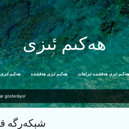
Ana içeriğe atla
ھەكىم ئىزى
ەكىم ئىزى ھەققىدە ئىزاھات
ھەكىم ئىزى ھەققىدە
ھەكىم ئىزى
ar gösteriliyor
شېكەرگە قا