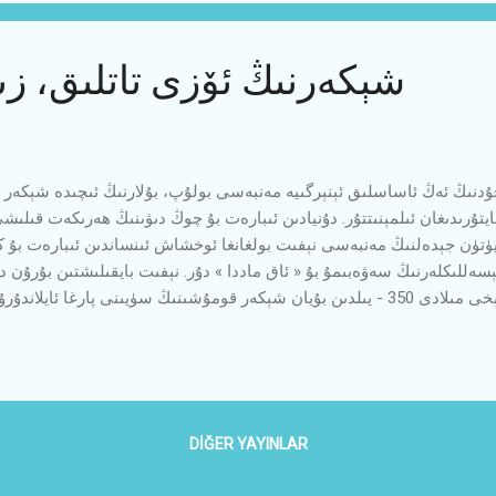
شېكەرنىڭ ئۆزى تاتلىق، زى
دنىڭ ئەڭ ئاساسلىق ئېنېرگىيە مەنبەسى بولۇپ، بۇلارنىڭ ئىچىدە شېكەر ئىنس
يتۇرىدىغان ئىلمېنىتتۇر. دۇنيادىن ئىبارەت بۇ چوڭ دىۋىنىڭ ھەرىكەت قىلىشى
 پۈتۈن جېدەلنىڭ مەنبەسى نېفىت بولغانغا ئوخشاش ئىنساندىن ئىبارەت بۇ
سەللىكلەرنىڭ سەۋەبىمۇ بۇ « ئاق ماددا » دۇر. نېفىت بايقىلىشتىن بۇرۇن دۇ
ئايلانغان بولسا، ئىنسانلىق تېخى مىلادى 350 - يىلدىن بۇيان شېكەر قومۇشىنىڭ سۈيىنى
ۇ ئۆلۈپ قالماي زامانىۋى ئىنسانلاردىن تېخىمۇ ساغلام ياشاپ كەلگەن ئىد
لىق ، ئىشلەپچىقىرىش مىقدارى ئۇ قەدەر ئاز بولغاچقا، ئۇنىڭ ئۈچۈن نۇرغۇ
ە بۇ ئاق ئالتۇن ئۈچۈن ئېلىپ بېرىلغان جەڭلەردە سان- ساناقسىز قىزىل قانل
سىمۋولى بولغان بۇ شېكەر كەم...
DIĞER YAYINLAR