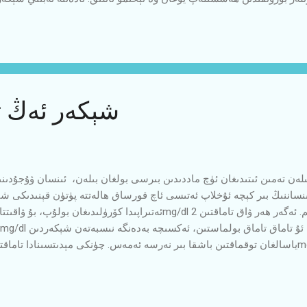
ت ئىقتىسادىي مەنپەئەتلەرنى كۆزلەپ قارا شېكەرنى گۈڭگۈرت تۆت ئوكسىد 
تاقاش ئۈچۈن قارايتماقتا. بۇ قىلمىشلار گەرچە شېكەرنىڭ رەڭگىنى ئۆزگە
شېكەر ئەڭ ت
ىلەن تەمىن ئىتىدىغان ئۈچ ماددىدىن بىرسى بولغان بىلەن، ئىنسان ۋۇجۇدىن
ۆرۈنگەن بىلەن، يىراقنى كۆزلىگەندە بۇ كىچىك پەرق ئىنساننى كېسەللىككە مۇ
كۆرسىتىلىشچە، تاماقتىن بۇرۇنقى قان شېكىرى 100 - 125 ئارىسىدا بولغان ت