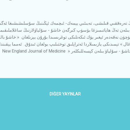
ىلەن تەڭ ھاياتىمىزغا بۆسۈپ كىرگەن خاشۇ - سۇلياۋلارنىڭ ساغلاملىقىم
ۈن نەقەدەر ئېغىر يۈك ئىكەنلىكى توغرىسىدا بۇرۇن يېزىلغان « خاشۇ بالىلا
ال » تېمىدىكى يازىمىلاردا ئەتراپلىق توختىلىپ بولغان ئىدۇق. ئەمما يېقى
 بىلەن كۆرگىلى ، قول بىلەن تۇتقىلى بولىدىغان دەلىللەر بىلەن كۆرسىتىلى
خاشۇ - سۇلياۋلارنىڭ پال- پال ماسكىسى ئىلمىي تەتقىقات قايچىسى بىلەن 
DIĞER YAYINLAR