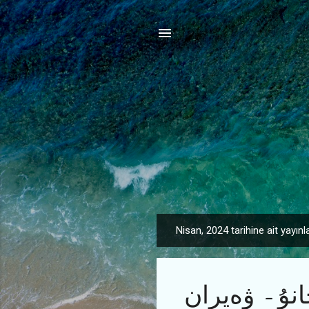
Nisan, 2024 tarihine ait yayınl
K
a
y
نۇ - ۋەيران
ı
t