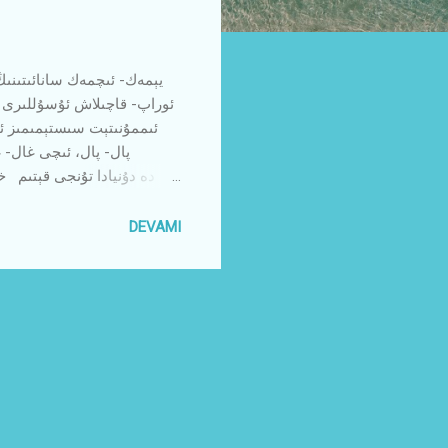
ئوراپ- قاچىلاش ئۇسۇللىرى ب
ئىممۇنىتېت سىستېمىمىز ئۈچ
پال- پال، ئىچى غال- غ
ئوتتۇرسىدىكى مۇناسىۋەت كۆز
قىلىندى . بۇنىڭ بىلەن 
DEVAMI
ئىچكى يۈزى ئوتتۇرىغا چىققان ، ئۇلارنىڭ بۇرۇن تەكىتلەپ ئۆتۈلگەندەك نۇرغۇن كېسەللىكلەرنىڭ سەۋەبى ئىكەنلىكى ئىسپاتلانغان ب...