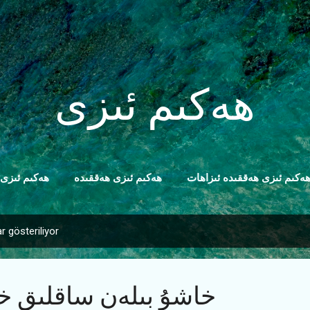
Ana içeriğe atla
ھەكىم ئىزى
ەكىم ئىزى ھەققىدە ئىزاھات
ھەكىم ئىزى ھەققىدە
ھەكىم ئىزى
ar gösteriliyor
خاشۇ بىلەن ساقلىق خا