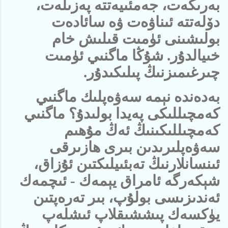
بەرىكەت، جەمئىيەتتە پەزىلەت،
دۆلەتتە ئىناۋەت ۋە سائادەت
بولىشىنى ئۈمىت قىلىش خام
خىيالدۇر. شۇڭا ماگنىي ئۈمىت
چىرغىمىزنىڭ پىلىكىدۇر.
بەدەندە نېمە سەۋەپلىك ماگنىي
كەمچىللىكى پەيدا بولىدۇ؟ ماگنىي
كەمچىللىكىنىڭ ئەڭ مۇھىم
سەۋەپلىرىدىن بىرى ھازىرقى
ئىنسانلارنىڭ تەبئىيلىكتىن ئۇزاق،
شېكەرگە ئامراق يېمەك - ئىچمەك
ئەندىزىسى بولۇپ، بىر تەرەپتىن
يۈكسەك پىششىقلاپ ئىشلەپ