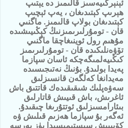
ئېنېرگىيەسىز قالىمىز دە يېتىپ
ھېرىپ كېتىدىغان ، يەپ ئېچىپ
كېتىدىغان بولاپ قالىمىز. ماگنىي
قان - تومۇرلىرىمىزنىڭ كېڭىيىشىدە
مۇھىم رول ئوينىغاچقا ماگنىي
تۆۋەنلىكىدە قان - تومۇرلىرىمىز
كىڭىيەلمىگەچكە ئاسان سپازما
پەيدا بولىدۇ. بۇنىڭ نەتىجىسىدە
مەيدانغا كەلگەن قانسىزلىق
سەۋەپلىك شىقىقىدەك قاتتىق باش
ئاغرىش، باش قىيىش قاتارلىق
بىئارامسىزلىق ئوتتۇرىغا چىقىدۇ.
ئەگەر بۇ سپازما ھەزىم قىلىش ۋە
كۆپىيىش سىستېمىسىدا يۈز بەرسە