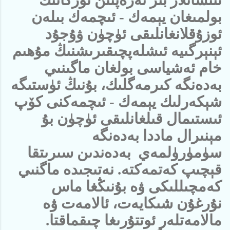
بولمىغان يېمەك - ئىچمەك بىلەن
ئوزۇقلانغانلىقى ئۈچۈن ۋۇجۇد
ئېنېرگىيە ئىشلەپچىقىرىشنىڭ مۇھىم
خام ئەشياسى بولغان ماگىنىي
بەدەنگە كىرمەگلىك، بۇنىڭ ئۈستىگە
شېكەرلىك يېمەك - ئىچمەكنى كۆپ
ئىستىمال قىلغانلىقى ئۈچۈن بۇ
مېنىرال ماددا بەدەنگە
سۈمۈرۈلمەي بەدەندىن سىرىتقا
قېچىپ كەتمەكتە. نەتىجىدە ماگنىي
كەمچىللىكى ۋە بۇنىڭغا ماس
نۇرغۇن شىكايەت، ئالامەت ۋە
مالامەتلەر ئوتتۇرىغا چىقماقتا.