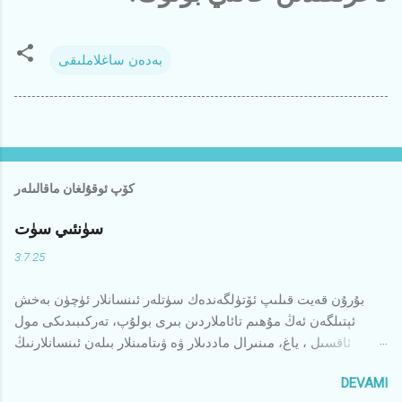
بەدەن ساغلاملىقى
كۆپ ئوقۇلغان ماقالىلەر
سۈنئىي سۈت
3.7.25
بۇرۇن قەيت قىلىپ ئۆتۈلگەندەك سۈتلەر ئىنسانلار ئۈچۈن بەخش
ئېتىلگەن ئەڭ مۇھىم تائاملاردىن بىرى بولۇپ، تەركىبىدىكى مول
ئاقسىل ، ياغ، مىنىرال ماددىلار ۋە ۋىتامىنلار بىلەن ئىنسانلارنىڭ
بەدىنىگە كۈچ، تېنىگە ساغلاملىق بەرگەچكە ئەلمىساقتىن بىرى
DEVAMI
ئىنسانلارنىڭ ياخشى كۆرىدىغان ئوزۇقىدىن بىرى بولۇپ كەلمەكتە.