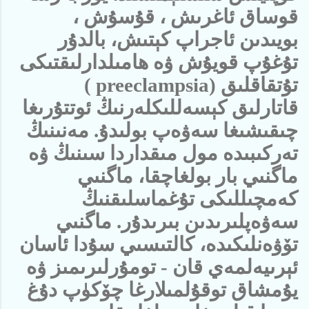
قوساق ئاغرىش ، قۇسۇش ،
بويىدىن ئاجراپ كېتىش، بالدۇر
تۇغۇپ قويۇش ۋە ھامىلدارلىقتىكى
تۇتقاقلىق (
preeclampsia
)
قاتارلىق كېسەللىكلەرنىڭ ئوتتۇرىغا
چىقىشىغا سەۋەپ بولىدۇ. مەنىنىڭ
تەركىبىدە مول مىقداردا سىنىڭ ۋە
ماگنىي بار بولغاچقا، ماگنىي
كەمچىللىكى تۇغماسلىقنىڭ
سەۋەپلىرىدىن بىرىدۇر. ماگنىي
تۆۋەنلىكىدە، كالتىسىي سۇدا ئاسان
ئېرىيەلمەي قان - تومۇرلىرىمىز ۋە
يۇمشاق توقۇلمىلارغا چۆكۈپ دۇغ