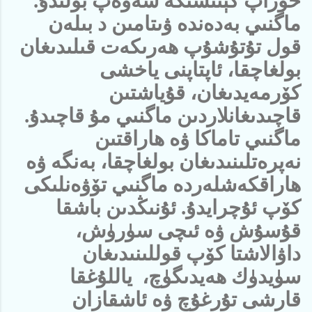
خوراپ كېتىشىگە سەۋەپ بولىدۇ.
ماگنىي بەدەندە ۋىتامىن د بىلەن
قول تۇتۇشۇپ ھەرىكەت قىلىدىغان
بولغاچقا، ئاپتاپنى ياخشى
كۆرمەيدىغان، قۇياشتىن
قاچىدىغانلاردىن ماگنىي مۇ قاچىدۇ.
ماگنىي تاماكا ۋە ھاراقتىن
نەپرەتلىنىدىغان بولغاچقا، بەنگە ۋە
ھاراقكەشلەردە ماگنىي تۆۋەنلىكى
كۆپ ئۇچرايدۇ. ئۇنىڭدىن باشقا
قۇسۇش ۋە ئىچى سۈرۈش،
داۋالاشتا كۆپ قوللىنىدىغان
سۈيدۈك ھەيدىگۈچ، ياللۇغقا
قارشى تۇرغۇچ ۋە ئاشقازان