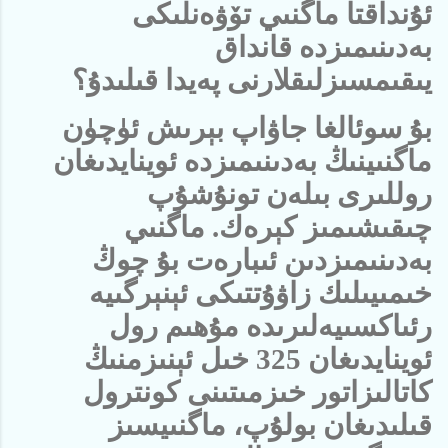
ئۇنداقتا ماگنىي تۆۋەنلىكى
بەدىنىمىزدە قانداق
يىقىمسىزلىقلارنى پەيدا قىلىدۇ؟
بۇ سوئالغا جاۋاپ بېرىش ئۈچۈن
ماگنىينىڭ بەدىنىمىزدە ئوينايدىغان
روللىرى بىلەن تونۇشۇپ
چىقىشىمىز كېرەك. ماگنىي
بەدىنىمىزدىن ئىبارەت بۇ چوڭ
خىمىيىلىك زاۋۇتتىكى ئېنېرگىيە
رئىاكسىيەلىرىدە مۇھىم رول
ئوينايدىغان 325 خىل ئېنىزمنىڭ
كاتالىزاتور خىزمىتىنى كونترول
قىلىدىغان بولۇپ، ماگنىيسىز