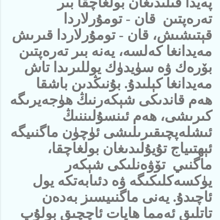
پەيدا قىلىدىغان بولغاچقا بىر
تەرەپتىن قان - تومۇرلاردا
قېتىشىش، قان - تومۇرلاردا قىرىش
مەيدانغا كەلسە، يەنە بىر تەرەپتىن
بۆرەك ۋە سۈيدۈك يوللىرىدا تاش
مەيدانغا كېلىدۇ. بۇنىڭدىن باشقا
ھەم قاندىكى شېكەرنىڭ ھۈجەيرىگە
كىرىشى، ھەم ئىنسۇلىننىڭ
ئىشلەپچىقىرىلىشى ئۈچۈن ماگنىيگە
ئېھتىياج تۇيۇلىدىغان بولغاچقا،
ماگنىي تۆۋەنلىكى شېكەر
يۈكسەكلىكىگە ۋە دئىابەتكە يول
ئاچىدۇ. يەنى ماگنىيسىز بەدەن
تاتلىق ئەمما ھايات ئاچچىق بولۇپ