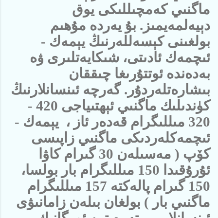
ماگنىي كەمچىللىكى يوق
دېيەلمەيمىز. بۇ يەردە مۇھىم
بولغىنى كېسەللەرنىڭ يېمەك -
ئىچمەك ئادىتى، شىكايەتلىرى ۋە
بەدەندە ئوتتۇرىغا چىققان
بىشارەتلەردۇر. گەرچە ئىنسانلارنىڭ
كۈندىلىك ماگنىي ئېھتىياجى 420 -
320 مىللىگرام قەدەر ئاز ، يېمەك -
ئىچمەكلەردىكى ماگنىي زاپىسى
كۆپ ( مەسىلەن 30 گىرام كاۋا
ئۇرۇقىدا 150 مىللىگرام بار بولسا،
150 گىرام پالەكتە 157 مىللىگرام
ماگنىي بار ) بولغان بىلەن زامانىۋى
ئىنسانلار بىر تەرەپتىن ئورگانىك