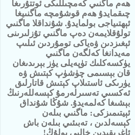
ھەم ماگنىي كەمچىللىكى ئوتتۇرىغا
چىقمايدۇ ھەم قوشۇمچە ماگنىيغا
ئېھتىياجى بولمايدۇ. شۇنداقلا ماگنىي
تولۇقلايمەن دەپ ماگنىي تۇزلىرىنى
ئېغىزدىن ۋەياكى تومۇردىن ئىلىپ
مەيدانغا كەلگەن ماگنىي
يۈكسەكلىك تۈپەيلى يۈز بېرىدىغان
قان بېسىمى چۈشۈپ كېتىش ۋە
يۈرىكى ئاستىلاپ كېتىش قاتارلىق
ئەكسىي تەسىرلەرمۇ كېسەللەرنىڭ
بېشىغا كەلمەيدۇ. شۇڭا شۇنداق
ئېيتىمىزكى: ماگنىي بىلەن
كېسەلدىن ، تەبىئىي بىلەن باش
ئاغرىقىدىن خالىي بولۇڭ!