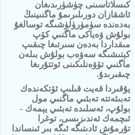
كىسلاتاسىنى چۈشۈرىدىغان
ئاشقازان دورىلىرىمۇ ماگنىينىڭ
بەدەندە سۈمۈرۈلۈشىگە توسالغۇ
بولۇش ۋەياكى ماگنىي كۆپ
مىقداردا بەدەن سىرتىغا چىقىپ
كېتىشىگە سەۋەب بولۇش بىلەن
ماگنىي تۆۋەنلىكىنى ئوتتۇرىغا
چىقىرىدۇ.
يۇقىردا قەيت قىلىپ ئۆتكەندەك
تەبىئەتتە تەبئىي ماگنىي مول
بولۇپ، ئەسلىدە تەبئىي يېمەك -
ئىچمەك ئەندىزىسى، توغرا
تۇرمۇش ئادىتىگە ئىگە بىر ئىنساندا