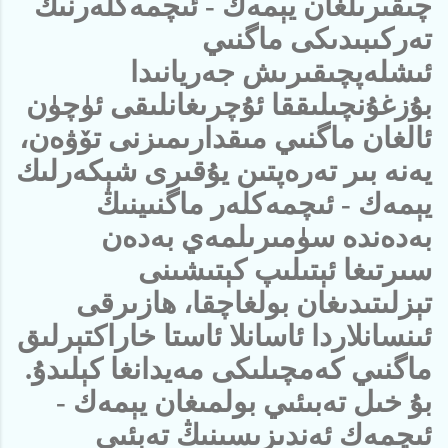
چىقىرىلغان يېمەك - ئىچمەكلەرنىڭ
تەركىبىدىكى ماگنىي
ئىشلەپچىقىرىش جەريانىدا
بۇزغۇنچىلىققا ئۇچرىغانلىقى ئۈچۈن
ئالغان ماگنىي مىقدارىمىزنى تۆۋەن،
يەنە بىر تەرەپتىن يۇقىرى شېكەرلىك
يېمەك - ئىچمەكلەر ماگنىينىڭ
بەدەندە سۈمىرىلمەي بەدەن
سىرتىغا ئېتىلىپ كېتىشىنى
تېزلىتىدىغان بولغاچقا، ھازىرقى
ئىنسانلاردا ئاسانلا ئاستا خاراكتېرلىق
ماگنىي كەمچىلىكى مەيدانغا كېلىدۇ.
بۇ خىل تەبىئىي بولمىغان يېمەك -
ئىچمەك ئەندىزىسىنىڭ تەبئىي