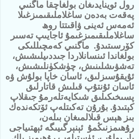
رول ئوينايدىغان بولغاچقا ماگنىي
پەقەت بەدەن ساغلاملىقىمىزغىلا
ئەمەس ئەينى ۋاقىتتا روھ
ساغلاملىقىمىزغىمۇ ئاجايىپ تەسىر
كۆرسىتىدۇ. ماگنىي كەمچىللىكى
بولغاندا ئىنسانلاردا جىددىيلىشىش،
تەشۋىشلىنىش، چۈشكۈنلىشىش،
ئۇيقۇسىزلىق، ئاسان خاپا بولۇش ۋە
ئاسان ئۇنتۇپ قىلىش قاتارلىق
پسىخىكىلىق شىكايەتلەرمۇ جىقلاپ
كېتىدۇ. بۇرۇن تەكىتلەپ ئۆتكەندەك
بىز ھېس قىلالمىغان بىلەن،
رۇھىمزنىڭمۇ ئېنېرگىيىگە ئېھتىياجى
بار بولۇپ، ئۈستىلەپ رۇھىمىز پاك