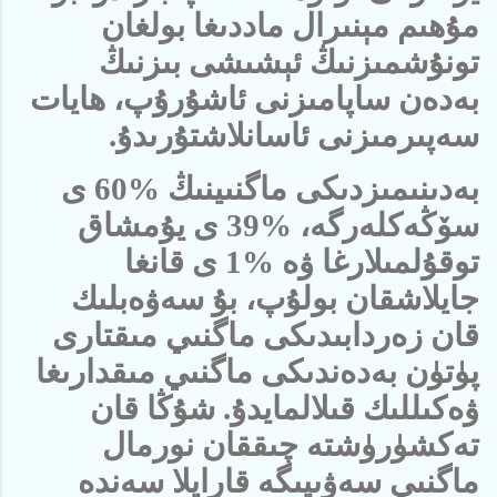
مۇھىم مېنىرال ماددىغا بولغان
تونۇشمىزنىڭ ئېشىشى بىزنىڭ
بەدەن ساپامىزنى ئاشۇرۇپ، ھايات
سەپىرمىزنى ئاسانلاشتۇرىدۇ.
بەدىنىمىزدىكى ماگنىينىڭ %60 ى
سۆڭەكلەرگە، %39 ى يۇمشاق
توقۇلمىلارغا ۋە %1 ى قانغا
جايلاشقان بولۇپ، بۇ سەۋەبلىك
قان زەردابىدىكى ماگنىي مىقتارى
پۈتۈن بەدەندىكى ماگنىي مىقدارىغا
ۋەكىللىك قىلالمايدۇ. شۇڭا قان
تەكشۈرۈشتە چىققان نورمال
ماگنىي سەۋىيىگە قاراپلا سەندە