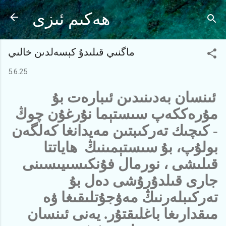
Ana içeriğe atla
ھەكىم ئىزى
ماگنىي قىلىدۇ كېسەلدىن خالىي
5.6.25
ئىنسان بەدىنىدىن ئىبارەت بۇ
مۇرەككەپ سىستېما نۇرغۇن چوڭ
- كىچىك تەركىبتىن مەيدانغا كەلگەن
بولۇپ، بۇ سىستېمىنىڭ ھاياتتا
قىلىشى ، نورمال فۇنكىسىيىسىنى
جارى قىلدۇرۇشى دەل بۇ
تەركىبلەرنىڭ مەۋجۇتلىقىغا ۋە
مىقدارىغا باغلىقتۇر. يەنى ئىنسان