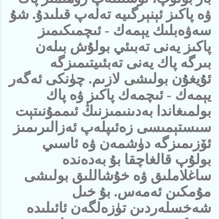
ۋە پاكىز ئېنېرگىيە تەلەپ قىلىدۇ. شۇ
سەۋەبلىك يېمەك - ئىچمىكىمىز
پاكىز يەنى تەبىئي بولۇش بىلەن
بىرگە پاك يەنى تەبئىيتىمىزگە
ئۇيغۇن بولىشى لازىم. چۈنكى ئەگەر
يېمەك - ئىچمەك پاكىز ۋە پاك
بولمىغاندا بەدىنىمىزنىڭ ئىممۇنىتېت
سىستېمىسى زەئىپلەپ ئەزالىرىمىز
ئۆزىمىزگە دۈشمەن ۋە ئاسىي
بولۇپ قالغاچقا بۇ بەدەندە
ساغلاملىق ۋە خۇشاللىق بولىشى
مۇمكىن ئەمەس. بۇ خىل
شەخسلەردىن تۈزەلگەن ئائىلىدە