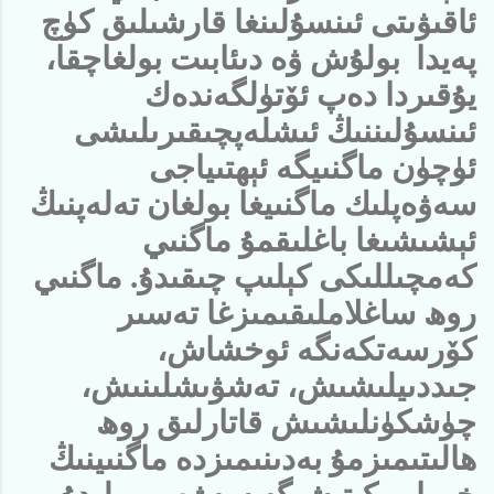
ئاقىۋىتى ئىنسۇلىنغا قارشىلىق كۈچ
پەيدا بولۇش ۋە دىئابىت بولغاچقا،
يۇقىردا دەپ ئۆتۈلگەندەك
ئىنسۇلىننىڭ ئىشلەپچىقىرىلىشى
ئۈچۈن ماگنىيگە ئېھتىياجى
سەۋەپلىك ماگنىيغا بولغان تەلەپنىڭ
ئېشىشىغا باغلىقمۇ ماگنىي
كەمچىللىكى كېلىپ چىقىدۇ. ماگنىي
روھ ساغلاملىقىمىزغا تەسىر
كۆرسەتكەنگە ئوخشاش،
جىددىيلىشىش، تەشۋىشلىنىش،
چۈشكۈنلىشىش قاتارلىق روھ
ھالىتىمىزمۇ بەدىنىمىزدە ماگنىينىڭ