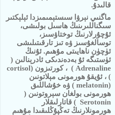
قالىدۇ.
ماگنىي نېرۋا سىستېمىمىزدا ئېلېكتىر
سىگناللىرىنىڭ ھاسىل بولىشى،
ئۇچۇرلارنىڭ توختاۋسىز،
توسالغۇسىز ۋە تىز تارقىتىلىشى
ئۈچۈن ناھايىتى مۇھىم. ئۇنىڭ
ئۈستىگە ئۇ بەدەندىكى ئادرېنالىن (
Adrenaline
) ، كورتىزون (
cortisol
) ، ئۇيقۇ
ھورمونى مېلاتونىن
(
melatonin
) ۋە خۇشاللىق
ھورمونى بولغان سېروتونىن (
Serotonin
) قاتارلىقلار
ھورمونلارنىڭ تەڭپۇڭلىقىدا مۇھىم