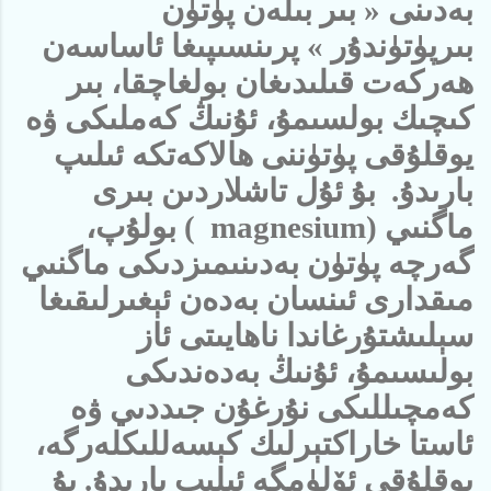
بەدىنى « بىر بىلەن پۈتۈن
بىرپۈتۈندۇر » پرىنسىپىغا ئاساسەن
ھەركەت قىلىدىغان بولغاچقا، بىر
كىچىك بولسىمۇ، ئۇنىڭ كەملىكى ۋە
يوقلۇقى پۈتۈننى ھالاكەتكە ئىلىپ
بارىدۇ. بۇ ئۇل تاشلاردىن بىرى
ماگنىي (
magnesium
) بولۇپ،
گەرچە پۈتۈن بەدىنىمىزدىكى ماگنىي
مىقدارى ئىنسان بەدەن ئېغىرلىقىغا
سېلىشتۇرغاندا ناھايىتى ئاز
بولىسىمۇ، ئۇنىڭ بەدەندىكى
كەمچىللىكى نۇرغۇن جىددىي ۋە
ئاستا خاراكتېرلىك كېسەللىكلەرگە،
يوقلۇقى ئۆلۈمگە ئىلىپ بارىدۇ. بۇ