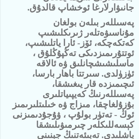
جانىۋارلارغا ئوخشاپ قالدۇق.
پەسىللەر بىلەن بولغان
مۇناسىۋەتلەر ژىرىكلىشىپ
كەتكەچكە، ئۆز- ئارا ياتلىشىپ،
ئوتتۇرىمىزدىكى تەڭپۇڭلۇق ،
ماسلىشىشچانلىق ۋە ئالاقە
ئۈزۈلدى. سىرتتا باھار بارسا،
ئىچىمىزدە قار يىغىشقا،
پەسىللەرنىڭ كەيپىياتلىرى
بۇزۇلغاچقا، مىزاج ۋە خىلىتلىرىمىز
ئوڭ - تەتۈر بولۇپ ، ۋۇجۇدىمىزنى
كېسەللىكلەر چىرمىۋىلىشقا
باشلىدى. تەبىئەتنىڭ جېنىنى