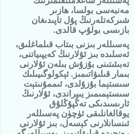
پەسىللەر ساغلاملىقىمىزنىڭ
مەنبەسى بولسا، ھازىر
شىركەتلەرنىڭ پۇل تاپىدىغان
بازىسى بولۇپ قالدى.
پەسىللەر بىزنى بىتاب قىلماغلىق،
ئەسلىدە بىز ئۇلارنىڭ كەيپىياتنى،
تەبىئىتىنى بۇزۇش بىلەن ئۇلارنى
بىمار قىلىۋاتىمىز. ئېكولوگىيىلىك
سىستېما بۇزۇلدى، ئىممۇنىتېت
سىستېمىمىز يىپراندى، ئۇلارنىڭ
ئارىسىدىكى تەڭپۇڭلۇق
يوقالغانلىقى ئۈچۈن پەسىللەر
ئىنسانلارنى كېسەل، بىز ئۇلارنى
رەنجىدە قېلىۋاتىمىز. پەسىللەرگە