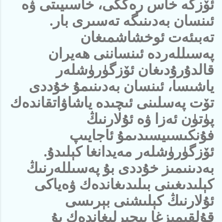
ئۆزگە خاس رەڭگى، خاسىيىتى ۋە
ئىنسان بەدىنىگە تەسىرى بار.
تەبىئەت ئوخشاشمىغان
پەسىللەردە ئىنساننى ھەيران
قالدۇرۇدىغان ئۆزگۈرۈشلەر
ياشىسا، ئىنسان بەدىنىمۇ خۇددى
تۆت پەسلىنى ئىچىدە ياشاۋاتقاندەك
پۈتۈن ئەزا ۋە ئۇلارنىڭ
فۇنكىسىيسىدىمۇ ئاجايىپ
ئۆزگۈرۈشلەر مەيدانغا كېلىدۇ.
بەدىنىمىز خۇددى بۇ پەسىللەرنىڭ
كېلىدىغىنى بىلىدىغاندەك ۋەياكى
ئۇلارنىڭ كېلىشنى بېرىسى
قۇلقىمىزغا پىچىرلىغاندەك بۇ