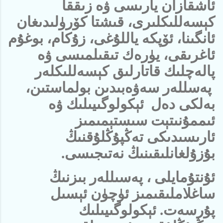
ئاشقازان يارىسى ۋە زىققا
كېسەللىكلىرى، قىشتا كۆرۈلىدىغان
ئانگىنا، ئۆپكە ياللۇغى، زۇكام، بوغۇم
ئاغرىقى، يۈرەك تىقىلمىسى ۋە
پالەچلىك قاتارلىق كېسەللىكلەر
پەسللەر سەۋەبىدىن بولماستىن،
بەلكى دەل ئېكولوگىيىلىك ۋە
ئىممۇنىتېت سىستېمىمىز
ئارىسىدىكى تەڭپۇڭلۇقنىڭ
بۇزۇلغانلىقىنىڭ نەتىجىسى.
ئۇنتۇمايلى ، پەسىللەر بىزنىڭ
ساغلاملىقىمىز ئۈچۈن ئېسىل
پۇرسەت. ئېكولوگىيىلىك