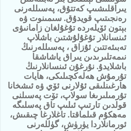
يىراقلىشىپ كەتتۇق، پەسىللەرنى
رەنجىتىپ قويدۇق. سىمىنوت ۋە
بېتون ئۆيلەردە تۇغۇلغان زامانىۋى
ئىنسانلار تۇغۇلۇشتىن باشلاپ
تەبىئەتتىن ئۇزاق ، پەسىللەرنىڭ
نىمەتلىرىدىن يىراق ياشاشقا
باشلايدۇ. نۇرغۇن ئىنسانلارنىڭ
تۇرمۇش ھەلەكچىلىكى، ھايات
ھارغىنلىقى ئۇلارنى ئۆي ۋە ئىشخانا
تۇرمىلىرىغا سولاپ، تۆت پەسىلنى
قولدىن تارتىپ ئىلىپ تاق پەسلىگە
مەھكۇم قىلماقتا. تاغلارغا چىقىش،
ئورمانلاردا يۈرۈش، گۈللەرنى