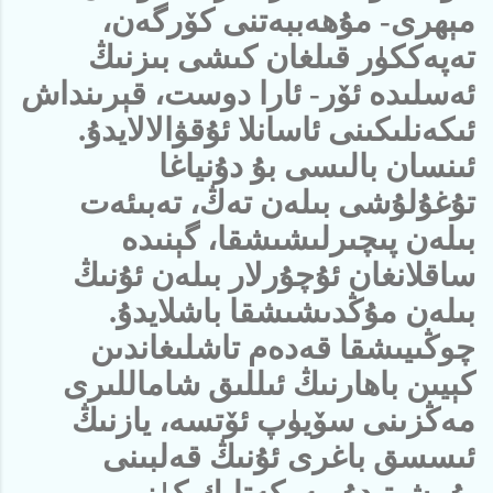
مېھرى- مۇھەببەتنى كۆرگەن،
تەپەككۈر قىلغان كىشى بىزنىڭ
ئەسلىدە ئۆر- ئارا دوست، قېرىنداش
ئىكەنلىكىنى ئاسانلا ئۇقۋالالايدۇ.
ئىنسان بالىسى بۇ دۇنياغا
تۇغۇلۇشى بىلەن تەڭ، تەبىئەت
بىلەن پىچىرلىشىشقا، گېنىدە
ساقلانغان ئۇچۇرلار بىلەن ئۇنىڭ
بىلەن مۇڭدىشىشقا باشلايدۇ.
چوڭىيىشقا قەدەم تاشلىغاندىن
كېيىن باھارنىڭ ئىللىق شاماللىرى
مەڭزىنى سۆيۈپ ئۆتسە، يازنىڭ
ئىسسق باغرى ئۇنىڭ قەلبىنى
يۇمشىتىدۇ. بەركەتلىك كۈز