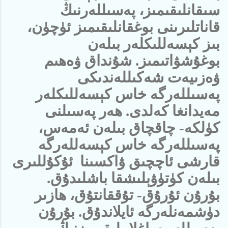
سىقانلىقىمىز، پەسىللەرنىڭ
قاناتلىرىنى بوغقانلىقىمىز ئۈچۈن،
بىز كېسەللىكلەر بىلەن
بوغۇشۋاتىمىز. شۇنداق ۋەھىم
ۋەزىيەت شەكىللەندىكى
پەسىللەرگە خاس كېسەللىكلەر
مەيدانغا كەلدى. ھەر پەسىلنى
كۈلكە- چاقچاق بىلەن ئەمەس،
پەسىللەرگە خاس كېسەللەرگە
قارشى ئاچچىق ۋاكسىنا ئۇكۇللىرى
بىلەن كۈتۈۋېلىشقا باشلىدۇق.
بۇرۇن ئۇرۇق- تۇققانتۇق، ھازىر
دۈشمەنلەرگە ئايلاندۇق. بۇرۇن