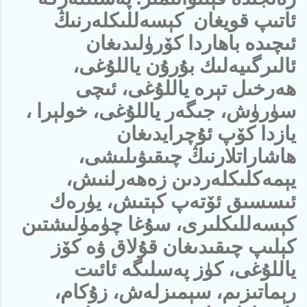
ئاتىپ قويغان كېسەللىكلەرنىڭ
ئىچىدە باھاردا كۆرۈلىدىغان
ئالىرگىيەلىك بۇرۇن ياللۇغى،
ھەرخىل تېرە ياللۇغى، ئىچى
سۈرۈش، جىگەر ياللۇغى، خولېرا ،
يازدا كۆپ ئۇچرايدىغان
ھاشاراتلارنىڭ چىقىۋىلىشى،
يېمەكلىكلەردىن زەھەرلنىش،
ئىسسىق ئۆتەپ كېتىش، يۈرەك
كېسەللىكلىرى، سۇغا چۈمۈلىشتىن
كېلىپ چىقىدىغان قۇلاق ۋە كۆز
ياللۇغى، كۈز پەسلىگە ئائىت
رېماتىزىم، سېمىزلەش، زۇكام،