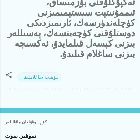
تەڭپۇڭلۇقنى بۇزمىساق،
ئىممۇنىتېت سىستېمىمىزنى
كۈچلەندۈرسەك، ئارىمىزدىكى
دوستلۇقنى كۈچەيتسەك، پەسىللەر
بىزنى كېسەل قىلمايدۇ، ئەكسىچە
بىزنى ساغلام قىلىدۇ.
مۇھىت ساغلاملىقى
كۆپ ئوقۇلغان ماقالىلەر
سۈنئىي سۈت