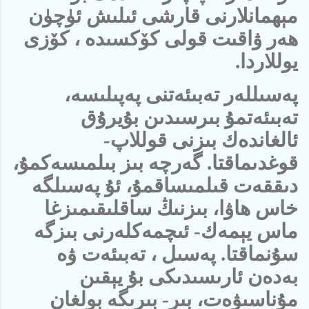
مېھمانلارنى قارشى ئىلىش ئۈچۈن
ھەر ۋاقىت قولى كۆكسىدە ، كۆزى
يوللاردا.
پەسىللەر تەبىئەتنى پەپىلىسە،
تەبىئەتمۇ بىرسىدىن بۇيرۇق
ئالغاندەك بىزنى قوللاپ-
قوغدىماقتا. گەرچە بىز بىلمىسەكمۇ،
دىققەت قىلمىساقمۇ، ئۇ پەسىلگە
خاس ھاۋا، بىزنىڭ ساقلىقىمىزغا
ماس يېمەك- ئىچمەكلەرنى بىزگە
سۇنماقتا. پەسىل ، تەبىئەت ۋە
بەدەن ئارىسىدىكى بۇ يېقىن
مۇناسىۋەت، بىر- بىرىگە بولغان