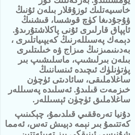
خاسىيەتلىك ئوزۇقلار بىلەن ئۇنىڭ
ۋۇجۇدىغا كۈچ قوشسا، قىشنىڭ
ئاپپاق قارلىرى ئۇنى پاكلاشتۇرىدۇ.
دېمەك پەسىللەرنىڭ كەيپىياتلىرى ،
بەدىنىمىزنىڭ مىزاج ۋە خىلىتلىرى
بىلەن بىرلىشىپ، ماسلىشىپ بىر
پۈتۈنلۈك ئىچىدە ئىنساننىڭ
ساغلاملىقى، سائادىتى ئۈچۈن
خىزمەت قىلىدۇ. ئەسلىدە پەسىللەر
ساغلاملىق ئۈچۈن ئېسىللەر.
دۇنيا تەرەققىي قىلدىمۇ، چېكىنىپ
كەتتىمۇ بىر نېمە دېيىش تەس، ئەمما
شۇنىسى ئېنىقكى بىز تەبىئەتتىن