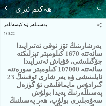
Ana içeriğe atla
ھەكىم ئىزى
پەسىللەر ۋە كېسەللەر
18.8.22
يەرشارىنىڭ ئۆز ئوقى ئەتىراپىدا
سائەتتە 1670 كىلومېتر تېزلىكتە
چۆگىلىشى، قۇياش ئەتىراپىدا
سائەتتە 107000 كىلومېتر سۈرەتتە
ئايلىنىشى ۋە يەر شارى ئوقىنىڭ 23
گىرادۇس مايماقلىقى ئۇ گۈزەل
پەسىللەرنىڭ پەيدا بولۇش
سەۋەبلىرى بولۇپ، ھەر پەسىلنىڭ