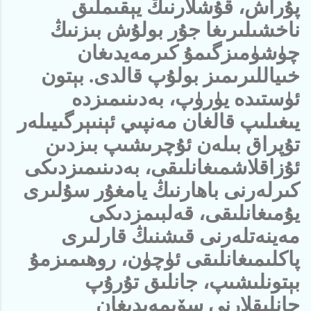
پۇراش، قۇشلارنىڭ يېقىملىق
ناخشىلىرىغا جۇر بولۇش بىزنىڭ
چۈشۈمىزگىمۇ كىرمەيدىغان
خىياللىرىمىز بولۇپ قالدى. بېتون
ئۈستىدە يۈرۈپ، بەدىنىمىزدە
يىغىلىپ قالغان مەنپىي ئېنىېرگىيىلەر
تۇپراق بىلەن ئۇچرىشىپ بىزدىن
ئۇزاقلاشمىغانلىقى، بەدىنىمىزدىكى
كىرلەرنى باھارنىڭ يامغۇر سۇلىرى
يۇمىغانلىقى، قەلبىمزدىكى
مەينەتلەرنى قىشنىڭ قارلىرى
پاكلىمىغانلىقى ئۈچۈن، روھىمىزمۇ
بېتونلىشىپ، جانلىق تۇرۇپ
جانلىقلارنى سۆيمەيدىغان