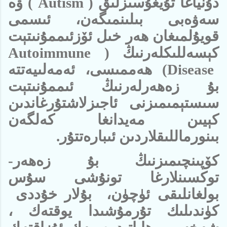
دۇنياغا تۇيغۇسىزلىق (
Autism
) ۋە
سەۋەبى بىلىنمىگەن، ئىسمى
قويۇلمىغان ھەر خىل ئۆزئىممۇنىتېت
كېسەللىكلەرنىڭ (
Autoimmune
Disease
) ھەممىسى، ئەمەلىيەتتە
بۇ زەھەرلەرنىڭ ئىممۇنىتېت
سىستېمىمىزنى ئاجىزلاشتۇرغاندىن
كېيىن مەيدانغا كەلگەن
بىنورماللىقلاردىن ئىبارەتتۇر.
كۆپىنچىمىزنىڭ بۇ زەھەر-
توكسىنلارغا تونۇشى سۇس
بولغانلىقى ئۈچۈن، بۇلار خۇددى
كۈندىلىك تۇرمۇشىدا يوقتەك ،