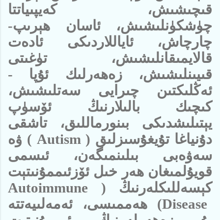
قىچىشىش، كەيپىياتتا
چۈشكۈنلىشىش، ئاسان ھېرىپ-
چارچاش، ئاياللاردىكى ئادەت
قالايمىقانلىشىش، تۈغىتى
قىيىنلىشىش، زەھەرلىك ئۇپا -
ئەڭلىكتىن چىرايى سەتلىشىش،
كىچىك بالىلارنىڭ ئۆسۈپ
يېتىلىشدىكى بىنورماللىق، تاشقى
دۇنياغا تۇيغۇسىزلىق (
Autism
) ۋە
سەۋەبى بىلىنمىگەن، ئىسمى
قويۇلمىغان ھەر خىل ئۆزئىممۇنىتېت
كېسەللىكلەرنىڭ (
Autoimmune
Disease
) ھەممىسى، ئەمەلىيەتتە
بۇ زەھەرلەرنىڭ ئىممۇنىتېت