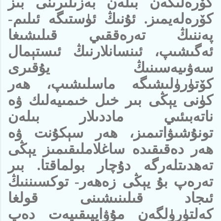
كۆرەلىگەن بىلەن بەزىلىرىنى بىز
كۆرەلەيمىز. ئۇنىڭ ئۈستىگە ئىلىم-
پەننىڭ تەرەققىي قىلىشىغا
ئەگىشىپ، ئىنسانلارنىڭ ئىستېمال
سەۋىيەسىنىڭ يۇقىرى
كۆتۈرۈلىشىگە ماسلىشىپ، ھەر
كۈنى يېڭى بىر خىل خىمىيەلىك ۋە
ناتەبىئىي ماددىلار بىلەن
تونۇشىۋاتىمىز، ھەر سېكۇنت ۋە
ھەر دەقىقىدە ساغلاملىقىمىز يېڭى
تەھدىتلەرگە دۇچار بولماقتا. بىر
تەرەپ بۇ يېڭى زەھەر- توكسىننىڭ
ئىجاد قىلىنىشىنى قولغا
كەلتۈرۈلگەن مۇۋاپپىقىيەت دەپ