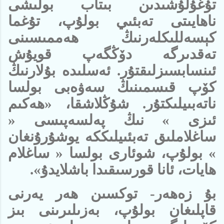
تۇغۇلۇشىدىن بىتاب بولىشى
ناھايىتى تەبئىي بولۇپ، تۇغما
كېسەللىكلەرنىڭ ھەممىسىنى
تەقدىرگە دۆڭگەپ قويۇش
ئىنسابسىزلىقتۇر. ئەسلىدە بۇلارنىڭ
كۆپ قىسمىنىڭ سەۋەبى بولسا
ناتەبىيلىكتۇر. شۇڭلاشقا، «ھەكىم
ئىزى » نىڭ پەلسەپىسى «
ساغلاملىق تەبئىيلىككە يوشۇرۇنغان
» بولۇپ، شوئارى بولسا « ساغلام
ھايات، ئانا قورسىقىدا باشلايدۇ».
بۇ زەھەر- توكسىن ھەر يەرنى
قاپلىغان بولۇپ، بەزىلىرىنى بىز