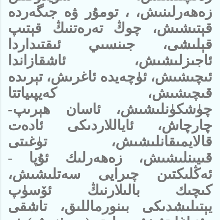
زەھەرلىنىش، ، تومۇر ۋە جىگەردە
قېتىشىش، چوڭ تەرەتنىڭ قېتىپ
قېلىشى، جىنسىي ئىقتىداردا
ئاجىزلىشىش، ئاشقازاندا
ئىچىشىش، ئۈچەيدە ئاغرىش، تېرىدە
قىچىشىش، كەيپىياتتا
چۈشكۈنلىشىش، ئاسان ھېرىپ-
چارچاش، ئاياللاردىكى ئادەت
قالايمىقانلىشىش، تۈغىتى
قىيىنلىشىش، زەھەرلىك ئۇپا -
ئەڭلىكتىن چىرايى سەتلىشىش،
كىچىك بالىلارنىڭ ئۆسۈپ
يېتىلىشدىكى بىنورماللىق، تاشقى