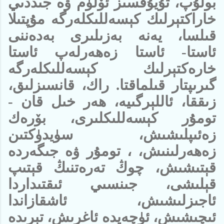
بولۇپ، تۇيۇقسىز ئۆلۈم ۋە جىددىي
خاراكتېرلىك كېسەللىكلەرگە مۇپتىلا
قىلسا، يەنە بەزىلىرى بەدەننى
ئاستا- ئاستا زەھەرلەپ ئاستا
خارەكتېرلىك كېسەللىكلەرگە
گىرىپتار قىلماقتا. راك، قانسىزلىق،
زىققا، ئاللېرگىيە، ھەر خىل قان -
تومۇر كېسەللىكلىرى، بۆرەك
زەئىپلىشىش، سۈيدۈكتىن
زەھەرلىنىش، ، تومۇر ۋە جىگەردە
قېتىشىش، چوڭ تەرەتنىڭ قېتىپ
قېلىشى، جىنسىي ئىقتىداردا
ئاجىزلىشىش، ئاشقازاندا
ئىچىشىش، ئۈچەيدە ئاغرىش، تېرىدە