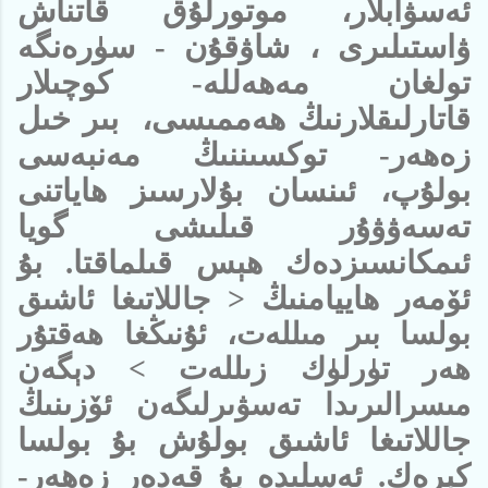
ئەسۋابلار، موتورلۇق قاتناش
ۋاستىلىرى ، شاۋقۇن - سۈرەنگە
تولغان مەھەللە- كوچىلار
قاتارلىقلارنىڭ ھەممىسى، بىر خىل
زەھەر- توكسىننىڭ مەنبەسى
بولۇپ، ئىنسان بۇلارسىز ھاياتنى
تەسەۋۋۇر قىلىشى گويا
ئىمكانسىزدەك ھېس قىلماقتا. بۇ
ئۆمەر ھاييامنىڭ
< جاللاتىغا ئاشىق
بولسا بىر مىللەت، ئۇنىڭغا ھەقتۇر
ھەر تۈرلۈك زىللەت > دېگەن
ئۆزىنىڭ
مىسرالىرىدا تەسۋىرلىگەن
جاللاتىغا ئاشىق بولۇش بۇ بولسا
كېرەك. ئەسلىدە بۇ قەدەر زەھەر-