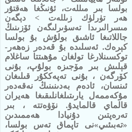
بولسا بىر مىللەت، ئۇنىڭغا ھەقتۇر
ھەر تۈرلۈك زىللەت > دېگەن
ئۆزىنىڭ
مىسرالىرىدا تەسۋىرلىگەن
جاللاتىغا ئاشىق بولۇش بۇ بولسا
كېرەك. ئەسلىدە بۇ قەدەر زەھەر-
توكسىنلارغا تولغان مۇھىتتا ساغلام
قېلىش بىر مۆجىزە بولۇپ، بۇنى
كۆرگەن ، بۇنى تەپەككۇر قىلىغان
ئىنسان، ئادەم بەدىنىنىڭ نەقەدەر
مۇكەممەل يارىتىلغانلىقىغا ھەيران
قالماي قالمايدۇ. نۆۋەتتە ، بىر
تەرەپتىن دۇنيادا ھەممىدىن
«تەبىئىي»نى تاپماق تەس بولسا،