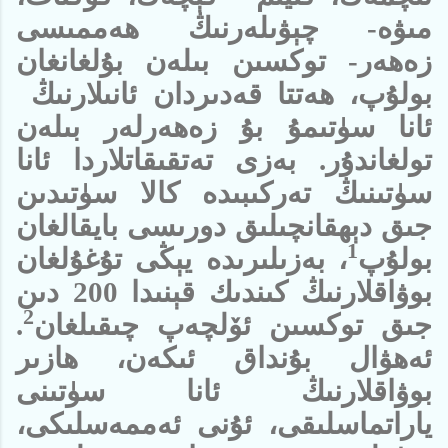
مىۋە- چېۋىلەرنىڭ ھەممىسى
زەھەر- توكسىن بىلەن بۇلغانغان
بولۇپ، ھەتتا قەدىردان ئانىلارنىڭ
ئانا سۈتىمۇ بۇ زەھەرلەر بىلەن
تولغاندۇر. بەزى تەتقىقاتلاردا ئانا
سۈتىنىڭ تەركىبىدە كالا سۈتىدىن
جىق دېھقانچىلىق دورىسى بايقالغان
1
بولۇپ
، بەزىلىرىدە يېڭى تۇغۇلغان
بوۋاقلارنىڭ كىندىك قېنىدا 200 دىن
2
جىق توكسىن ئۆلچەپ چىقىلغان
.
ئەھۋال بۇنداق ئىكەن، ھازىر
بوۋاقلارنىڭ ئانا سۈتىنى
ياراتماسلىقى، ئۇنى ئەممەسلىكى،