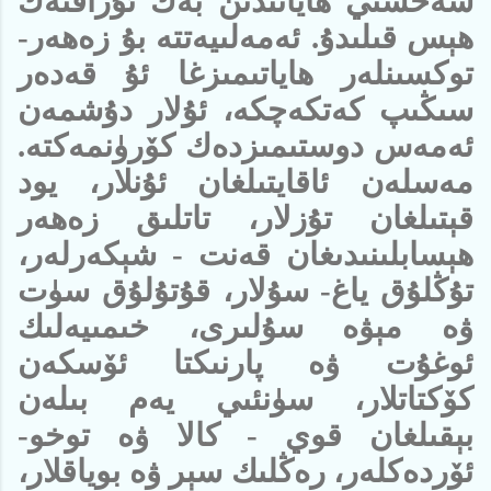
شەخسىي ھاياتىدىن بەك ئۇزاقتەك
ھېس قىلىدۇ. ئەمەلىيەتتە بۇ زەھەر-
توكسىنلەر ھاياتىمىزغا ئۇ قەدەر
سىڭىپ كەتكەچكە، ئۇلار دۇشمەن
ئەمەس دوستىمىزدەك كۆرۈنمەكتە.
مەسلەن ئاقايتىلغان ئۇنلار، يود
قېتىلغان تۇزلار، تاتلىق زەھەر
ھېسابلىنىدىغان قەنت - شېكەرلەر،
تۇڭلۇق ياغ- سۇلار، قۇتۇلۇق سۈت
ۋە مېۋە سۇلىرى، خىمىيەلىك
ئوغۇت ۋە پارنىكتا ئۆسكەن
كۆكتاتلار، سۈنئىي يەم بىلەن
بېقىلغان قوي - كالا ۋە توخو-
ئۆردەكلەر، رەڭلىك سېر ۋە بوياقلار،