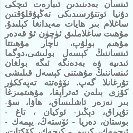
ئىنسان بەدىنىدىن ئىبارەت ئىچكى
دۇنيا ئوتتۇرسىدىكى تەڭپۇقلۇقتىن
ساغلام بىر ھايات مەيدانغا كېلىدۇ.
مۇھىت ساغلاملىق ئۈچۈن ئۇ قەدەر
مۇھىم بولۇپ، ناچار مۇھىتتا
ئىنساننىڭ كېسەل بولىشى،دوگما
ئىدىيە ۋە بەدەنگە ئىگە بولغان
ئىنساننىڭ مۇھىتنى كېسەل قىلىشى
تۇرغانلا گەپ. نۆۋەتتە تەپەككۈر
كۆزى بىلەن ئەتراپقا، مۇھىتمىزغا
بىر نەزەر تاشلىساق، ھاۋا، سۇ-
تۇپراق، دېڭىز- ئوكيان ، تاغ -
بوستان، دەريا - ئۆستەڭ، يېمەك -
ئىچمەك، كىيىم - كېچەك، كۆكتات،