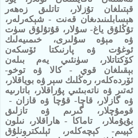
قېتىلغان تۇزلار، تاتلىق زەھەر
ھېسابلىنىدىغان قەنت - شېكەرلەر،
تۇڭلۇق ياغ- سۇلار، قۇتۇلۇق سۈت
ۋە مېۋە سۇلىرى، خىمىيەلىك
ئوغۇت ۋە پارنىكتا ئۆسكەن
كۆكتاتلار، سۈنئىي يەم بىلەن
بېقىلغان قوي - كالا ۋە توخو-
ئۆردەكلەر، رەڭلىك سېر ۋە بوياقلار،
ئەتىر ۋە ناتەبىئىي پۇراقلار، باتارىيە
ۋە گازلار، قاچا- قۇچا ۋە قازان -
قومۇچلار، گىرىم ۋە تازلىق
بۇيۇملار، تاماكا - ھاراقلار، نىلون
كېيىم- كېچەكلەر، ئېلىكترونلۇق