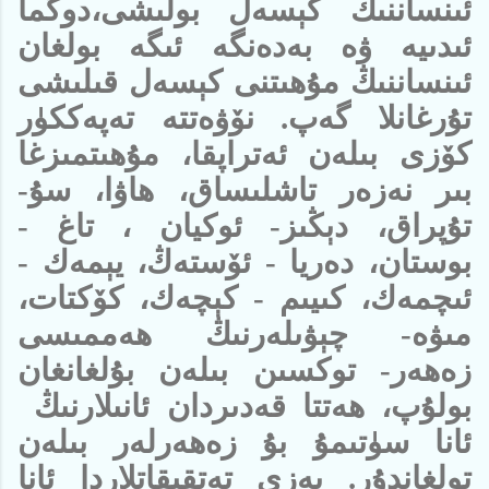
ئىنساننىڭ كېسەل بولىشى،دوگما
ئىدىيە ۋە بەدەنگە ئىگە بولغان
ئىنساننىڭ مۇھىتنى كېسەل قىلىشى
تۇرغانلا گەپ. نۆۋەتتە تەپەككۈر
كۆزى بىلەن ئەتراپقا، مۇھىتمىزغا
بىر نەزەر تاشلىساق، ھاۋا، سۇ-
تۇپراق، دېڭىز- ئوكيان ، تاغ -
بوستان، دەريا - ئۆستەڭ، يېمەك -
ئىچمەك، كىيىم - كېچەك، كۆكتات،
مىۋە- چېۋىلەرنىڭ ھەممىسى
زەھەر- توكسىن بىلەن بۇلغانغان
بولۇپ، ھەتتا قەدىردان ئانىلارنىڭ
ئانا سۈتىمۇ بۇ زەھەرلەر بىلەن
تولغاندۇر. بەزى تەتقىقاتلاردا ئانا