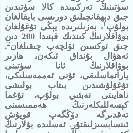
سۈتىنىڭ تەركىبىدە كالا سۈتىدىن
جىق دېھقانچىلىق دورىسى بايقالغان
1
بولۇپ
، بەزىلىرىدە يېڭى تۇغۇلغان
بوۋاقلارنىڭ كىندىك قېنىدا 200 دىن
2
جىق توكسىن ئۆلچەپ چىقىلغان
.
ئەھۋال بۇنداق ئىكەن، ھازىر
بوۋاقلارنىڭ ئانا سۈتىنى
ياراتماسلىقى، ئۇنى ئەممەسلىكى،
تۇغۇلۇشىدىن بىتاب بولىشى
ناھايىتى تەبئىي بولۇپ، تۇغما
كېسەللىكلەرنىڭ ھەممىسىنى
تەقدىرگە دۆڭگەپ قويۇش
ئىنسابسىزلىقتۇر. ئەسلىدە بۇلارنىڭ