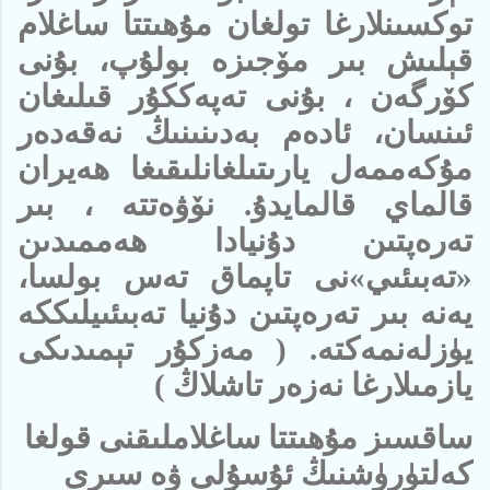
توكسىنلارغا تولغان مۇھىتتا ساغلام
قېلىش بىر مۆجىزە بولۇپ، بۇنى
كۆرگەن ، بۇنى تەپەككۇر قىلىغان
ئىنسان، ئادەم بەدىنىنىڭ نەقەدەر
مۇكەممەل يارىتىلغانلىقىغا ھەيران
قالماي قالمايدۇ. نۆۋەتتە ، بىر
تەرەپتىن دۇنيادا ھەممىدىن
«تەبىئىي»نى تاپماق تەس بولسا،
يەنە بىر تەرەپتىن دۇنيا تەبىئىيلىككە
يۈزلەنمەكتە. ( مەزكۇر تېمىدىكى
يازمىلارغا نەزەر تاشلاڭ )
ساقسىز مۇھىتتا ساغلاملىقنى قولغا
كەلتۈرۈشنىڭ ئۇسۇلى ۋە سىرى