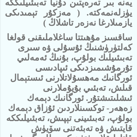
يەنە بىر تەرەپتىن دۇنيا تەبىئىيلىككە
يۈزلەنمەكتە. ( مەزكۇر تېمىدىكى
يازمىلارغا نەزەر تاشلاڭ )
ساقسىز مۇھىتتا ساغلاملىقنى قولغا
كەلتۈرۈشنىڭ ئۇسۇلى ۋە سىرى
تەبىئىيلىك بولۇپ، بۇنىڭ ئەمەلىي
تۇرمۇشىمىزدىكى ئىپادىسى
ئورگانىك مەھسۇلاتلارنى ئىستېمال
قىلش، تەبئىي بۇيۇملارنى
ئىشلىتىشتۇر. ئورگانىك دېمەك
زەھەر- توكسىنلاردىن ئۇزاق دېمەك
بولۇپ، تەبىئىينى تېپىش، تەبئىيلىككە
قايتىش ۋە تەبئەتنى سۆيۈش