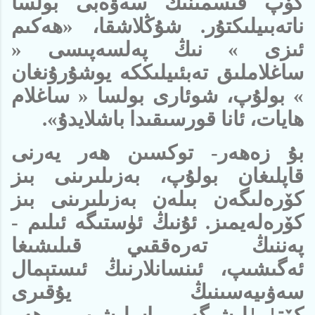
كۆپ قىسمىنىڭ سەۋەبى بولسا
ناتەبىيلىكتۇر. شۇڭلاشقا، «ھەكىم
ئىزى » نىڭ پەلسەپىسى «
ساغلاملىق تەبئىيلىككە يوشۇرۇنغان
» بولۇپ، شوئارى بولسا « ساغلام
ھايات، ئانا قورسىقىدا باشلايدۇ».
بۇ زەھەر- توكسىن ھەر يەرنى
قاپلىغان بولۇپ، بەزىلىرىنى بىز
كۆرەلىگەن بىلەن بەزىلىرىنى بىز
كۆرەلەيمىز. ئۇنىڭ ئۈستىگە ئىلىم -
پەننىڭ تەرەققىي قىلىشىغا
ئەگىشىپ، ئىنسانلارنىڭ ئىستېمال
سەۋىيەسىنىڭ يۇقىرى
كۆتۈرۈلىشىگە ماسلىشىپ، ھەر