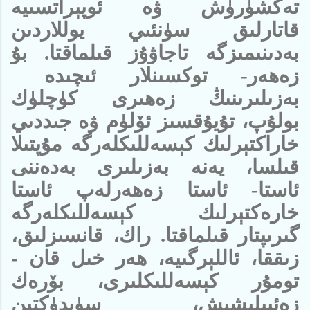
تەكشۈرۈش ۋە ئوپېراتسىيە
قاتارلىق سۈنئىي يوللاردىن
بەدىنىمىزگە تاجاۋۇز قىلماقتا. بۇ
زەھەر- توكسىنلار ئىچىدە
بەزىلىرىنىڭ زەھىرى كۈچلۈك
بولۇپ، تۇيۇقسىز ئۆلۈم ۋە جىددىي
خاراكتېرلىك كېسەللىكلەرگە مۇپتىلا
قىلسا، يەنە بەزىلىرى بەدەننى
ئاستا- ئاستا زەھەرلەپ ئاستا
خارەكتېرلىك كېسەللىكلەرگە
گىرىپتار قىلماقتا. راك، قانسىزلىق،
زىققا، ئاللېرگىيە، ھەر خىل قان -
تومۇر كېسەللىكلىرى، بۆرەك
زەئىپلىشىش، سۈيدۈكتىن