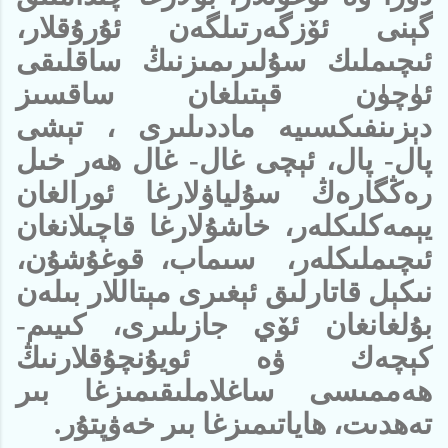
گېنى ئۆزگەرتىلگەن ئۇرۇقلار،
ئىچىملىك سۇلىرىمىزنىڭ ساقلىقى
ئۈچۈن قېتىلغان ساقسىز
دېزىنفىكسىيە ماددىلىرى ، تېشى
پال- پال، ئېچى غال- غال ھەر خىل
رەڭگارەڭ سۇلياۋلارغا ئورالغان
يېمەكلىكلەر، خاشۇلارغا قاچىلانغان
ئىچىملىكلەر، سىماب، قوغۇشۇن،
نىكېل قاتارلىق ئېغىرى مېتاللار بىلەن
بۇلغانغان ئۆي جازىلىرى، كىيىم-
كېچەك ۋە ئويۇنچۇقلارنىڭ
ھەممىسى ساغلاملىقىمىزغا بىر
تەھدىت، ھاياتىمىزغا بىر خەۋپتۇر.