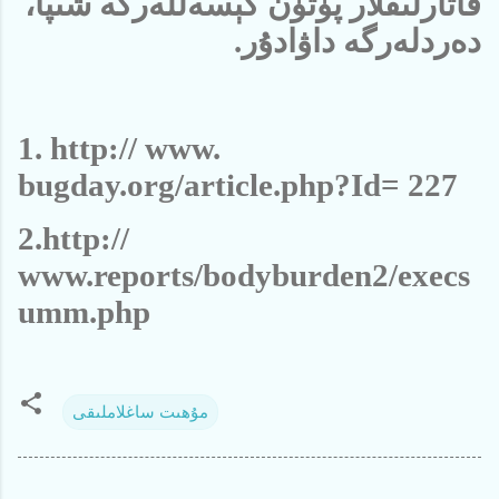
قاتارلىقلار پۈتۈن كېسەللەرگە شىپا،
دەردلەرگە داۋادۇر.
1. http:// www.
bugday.org/article.php?Id= 227
2.http://
www.reports/bodyburden2/execs
umm.php
مۇھىت ساغلاملىقى