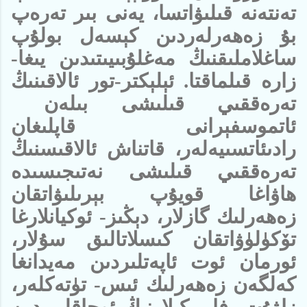
تەنتەنە قىلىۋاتسا، يەنى بىر تەرەپ
بۇ زەھەرلەردىن كېسەل بولۇپ
ساغلاملىقنىڭ مەغلۇبىيىتىدىن يىغا-
زارە قىلماقتا. ئېلېكتر-تور ئالاقىنىڭ
تەرەققىي قىلىشى بىلەن
ئاتموسفېرانى قاپلىغان
رادىئاتسىيەلەر، قاتناش ئالاقىسنىڭ
تەرەققىي قىلىشى نەتىجىسىدە
ھاۋاغا قويۇپ بېرىلىۋاتقان
زەھەرلىك گازلار، دېڭىز- ئوكيانلارغا
تۆكۈلۈۋاتقان كىسلاتالىق سۇلار،
ئورمان
ئوت ئاپەتلىردىن مەيدانغا
كەلگەن زەھەرلىك ئىس- تۈتەكلەر،
زاۋۇت- فابرىكىلارنىڭ ئوچاقلىرىدىن