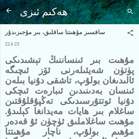
Ana içeriğe atla
ھەكىم ئىزى
ساقسىز مۇھىتتا ساقلىق، بىر مۇجىزىدۇر
22.6.23
مۇھىت بىر ئىنساننىڭ تېشىدىكى
پۈتۈن شەيئىلەرنى ئۆز ئىچىگە
ئالىدىغان بولۇپ، تاشقى دۇنيا بىلەن
ئىنسان بەدىنىدىن ئىبارەت ئىچكى
دۇنيا ئوتتۇرسىدىكى تەڭپۇقلۇقتىن
ساغلام بىر ھايات مەيدانغا كېلىدۇ.
مۇھىت ساغلاملىق ئۈچۈن ئۇ قەدەر
مۇھىم بولۇپ، ناچار مۇھىتتا