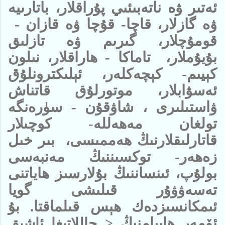
ئەتىر ۋە ناتەبىئىي پۇراقلار، باتارىيە
ۋە گازلار، قاچا- قۇچا ۋە قازان -
قومۇچلار، گىرىم ۋە تازلىق
بۇيۇملار، تاماكا - ھاراقلار، نىلون
كېيىم- كېچەكلەر، ئېلىكترونلۇق
ئەسۋابلار، موتورلۇق قاتناش
ۋاستىلىرى ، شاۋقۇن - سۈرەنگە
تولغان مەھەللە- كوچىلار
قاتارلىقلارنىڭ ھەممىسى، بىر خىل
زەھەر- توكسىننىڭ مەنبەسى
بولۇپ، ئىنساننىڭ بۇلارسىز ھاياتنى
تەسەۋۋۇر قىلىشى گويا
ئىمكانسىزدەك ھېس قىلماقتا. بۇ
ئۆمەر ھاييامنىڭ
< جاللاتىغا ئاشىق