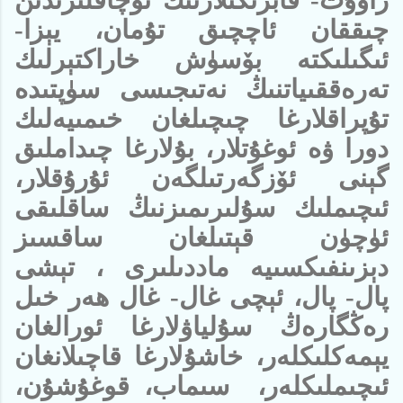
چىققان ئاچچىق تۇمان، يېزا-
ئىگىلىكتە بۆسۈش خاراكتېرلىك
تەرەققىياتنىڭ نەتىجىسى سۈپتىدە
تۇپراقلارغا چىچىلغان خىمىيەلىك
دورا ۋە ئوغۇتلار، بۇلارغا چىداملىق
گېنى ئۆزگەرتىلگەن ئۇرۇقلار،
ئىچىملىك سۇلىرىمىزنىڭ ساقلىقى
ئۈچۈن قېتىلغان ساقسىز
دېزىنفىكسىيە ماددىلىرى ، تېشى
پال- پال، ئېچى غال- غال ھەر خىل
رەڭگارەڭ سۇلياۋلارغا ئورالغان
يېمەكلىكلەر، خاشۇلارغا قاچىلانغان
ئىچىملىكلەر، سىماب، قوغۇشۇن،