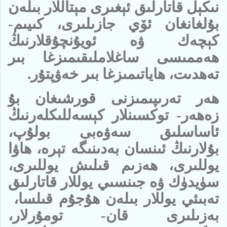
نىكېل قاتارلىق ئېغىرى مېتاللار بىلەن
بۇلغانغان ئۆي جازىلىرى، كىيىم-
كېچەك ۋە ئويۇنچۇقلارنىڭ
ھەممىسى ساغلاملىقىمىزغا بىر
تەھدىت، ھاياتىمىزغا بىر خەۋپتۇر.
ھەر تەرىپىمىزنى قورشىغان بۇ
زەھەر- توكسىنلار كېسەللىكلەرنىڭ
ئاساسلىق سەۋەبى بولۇپ،
بۇلارنىڭ ئىنسان بەدىنىگە تېرە، ھاۋا
يوللىرى، ھەزىم قىلىش يوللىرى،
سۈيدۈك ۋە جىنسىي يوللار قاتارلىق
تەبىئي يوللار بىلەن ھۇجۇم قىلسا،
بەزىلىرى قان- تومۇرلار،