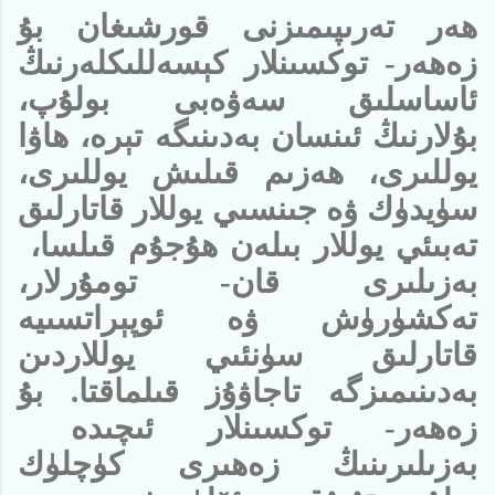
ھەر تەرىپىمىزنى قورشىغان بۇ
زەھەر- توكسىنلار كېسەللىكلەرنىڭ
ئاساسلىق سەۋەبى بولۇپ،
بۇلارنىڭ ئىنسان بەدىنىگە تېرە، ھاۋا
يوللىرى، ھەزىم قىلىش يوللىرى،
سۈيدۈك ۋە جىنسىي يوللار قاتارلىق
تەبىئي يوللار بىلەن ھۇجۇم قىلسا،
بەزىلىرى قان- تومۇرلار،
تەكشۈرۈش ۋە ئوپېراتسىيە
قاتارلىق سۈنئىي يوللاردىن
بەدىنىمىزگە تاجاۋۇز قىلماقتا. بۇ
زەھەر- توكسىنلار ئىچىدە
بەزىلىرىنىڭ زەھىرى كۈچلۈك