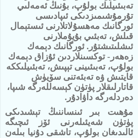
تەبىئىيلىك بولۇپ، بۇنىڭ ئەمەلىي
تۇرمۇشىمىزدىكى ئىپادىسى
ئورگانىك مەھسۇلاتلارنى ئىستېمال
قىلش، تەبئىي بۇيۇملارنى
ئىشلىتىشتۇر. ئورگانىك دېمەك
زەھەر- توكسىنلاردىن ئۇزاق دېمەك
بولۇپ، تەبىئىينى تېپىش، تەبئىيلىككە
قايتىش ۋە تەبئەتنى سۆيۈش
قاتارلىقلار پۈتۈن كېسەللەرگە شىپا،
دەردلەرگە داۋادۇر.
مۇھىت بىر ئىنساننىڭ تېشىدىكى
پۈتۈن شەيئىلەرنى ئۆز ئىچىگە
ئالىدىغان بولۇپ، تاشقى دۇنيا بىلەن