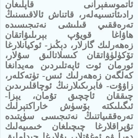
ئاتموسفېرانى قاپلىغان
رادىئاتسىيەلەر، قاتناش ئالاقىسنىڭ
تەرەققىي قىلىشى نەتىجىسىدە
ھاۋاغا قويۇپ بېرىلىۋاتقان
زەھەرلىك گازلار، دېڭىز- ئوكيانلارغا
تۆكۈلۈۋاتقان كىسلاتالىق سۇلار،
ئورمان
ئوت ئاپەتلىردىن مەيدانغا
كەلگەن زەھەرلىك ئىس- تۈتەكلەر،
زاۋۇت- فابرىكىلارنىڭ ئوچاقلىرىدىن
چىققان ئاچچىق تۇمان، يېزا-
ئىگىلىكتە بۆسۈش خاراكتېرلىك
تەرەققىياتنىڭ نەتىجىسى سۈپتىدە
تۇپراقلارغا چىچىلغان خىمىيەلىك
دورا ۋە ئوغۇتلار، بۇلارغا چىداملىق