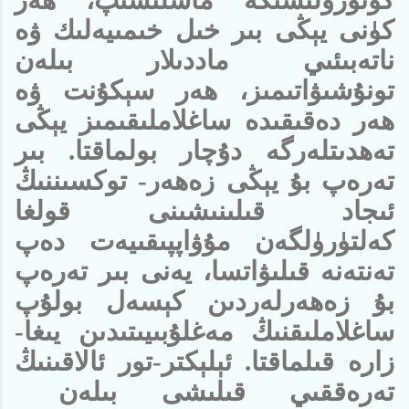
كۈنى يېڭى بىر خىل خىمىيەلىك ۋە
ناتەبىئىي ماددىلار بىلەن
تونۇشىۋاتىمىز، ھەر سېكۇنت ۋە
ھەر دەقىقىدە ساغلاملىقىمىز يېڭى
تەھدىتلەرگە دۇچار بولماقتا. بىر
تەرەپ بۇ يېڭى زەھەر- توكسىننىڭ
ئىجاد قىلىنىشىنى قولغا
كەلتۈرۈلگەن مۇۋاپپىقىيەت دەپ
تەنتەنە قىلىۋاتسا، يەنى بىر تەرەپ
بۇ زەھەرلەردىن كېسەل بولۇپ
ساغلاملىقنىڭ مەغلۇبىيىتىدىن يىغا-
زارە قىلماقتا. ئېلېكتر-تور ئالاقىنىڭ
تەرەققىي قىلىشى بىلەن