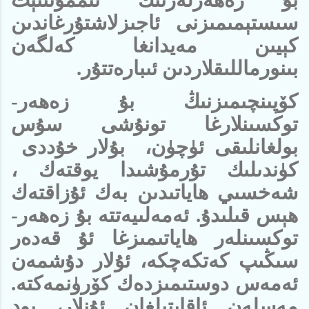
سىستېمىمىزنى ئاجىزلاشتۇرغاندىن
كېيىن مەيدانغا كەلگەن
بىنورماللىقلاردىن ئىبارەتتۇر.
كۆپىنچىمىزنىڭ بۇ زەھەر-
توكسىنلارغا تونۇشى سۇس
بولغانلىقى ئۈچۈن، بۇلار خۇددى
كۈندىلىك تۇرمۇشىدا يوقتەك ،
شەخسىي ھاياتىدىن بەك ئۇزاقتەك
ھېس قىلىدۇ. ئەمەلىيەتتە بۇ زەھەر-
توكسىنلەر ھاياتىمىزغا ئۇ قەدەر
سىڭىپ كەتكەچكە، ئۇلار دۇشمەن
ئەمەس دوستىمىزدەك كۆرۈنمەكتە.
مەسلەن ئاقايتىلغان ئۇنلار، يود