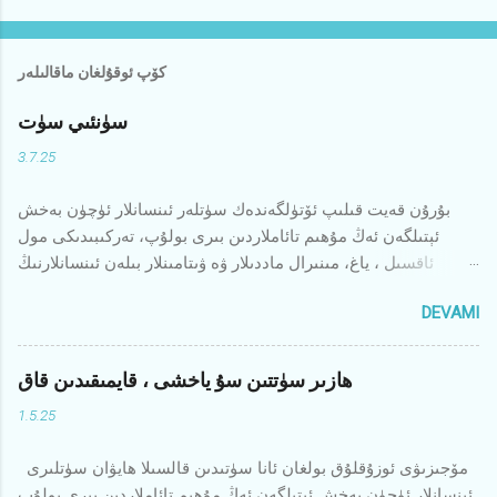
كۆپ ئوقۇلغان ماقالىلەر
سۈنئىي سۈت
3.7.25
بۇرۇن قەيت قىلىپ ئۆتۈلگەندەك سۈتلەر ئىنسانلار ئۈچۈن بەخش
ئېتىلگەن ئەڭ مۇھىم تائاملاردىن بىرى بولۇپ، تەركىبىدىكى مول
ئاقسىل ، ياغ، مىنىرال ماددىلار ۋە ۋىتامىنلار بىلەن ئىنسانلارنىڭ
بەدىنىگە كۈچ، تېنىگە ساغلاملىق بەرگەچكە ئەلمىساقتىن بىرى
DEVAMI
ئىنسانلارنىڭ ياخشى كۆرىدىغان ئوزۇقىدىن بىرى بولۇپ كەلمەكتە.
ئەمما ھازىرقى زامانىۋىلىشىۋاتقان ۋە زاۋاللىققا يۈزلىنىۋاتقان
ئىنسانىيەت جەمئىيىتىدە، « تەرەققىيات ۋە مودا » نىڭ ئېقىمىنى
ھازىر سۈتتىن سۇ ياخشى ، قايمىقىدىن قاق
بەلگىلەۋاتقان كۈچلەر ھەرخىل بانا - سەۋەبلەر، ھېلە - نەيرەڭلەر
1.5.25
بىلەن جەمئىيەتنىڭ ھەر قاتلىمىغا ھۇجۇم قىلۋاتقانغا ئوخشاش،
ئىنسانلارنىڭ ئۇزۇن يىللىق يېمەك - ئىچمەك ئادەتلىرىگە ھۇجۇم
مۆجىزىۋى ئوزۇقلۇق بولغان ئانا سۈتىدىن قالسىلا ھايۋان سۈتلىرى
قىلىپ، نېمە يەپ - ئىچىشىمىزگىمۇ ئۇلار قارار بېرىدىغان ھالەت
ئىنسانلار ئۈچۈن بەخش ئېتىلگەن ئەڭ مۇھىم تائاملاردىن بىرى بولۇپ