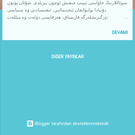
سوئاللارنىڭ جاۋابىنى تېپىپ چىقىش ئۈچۈن يېزىلدى. شۇئان پۈتۈن
دۇنيادا بولىۋاتقان ئىجتىمائىي، ئىقتىسادىي ۋە سىياسى
ئۆزگىرىشلەرگە قارىساق، ھەرقايسى دۆلەت ۋە مىللەت
خەلقلىرىنىڭ ئېچىنىشلىق ھال- ئەھۋالىغا نەزەر تاشلىساق،
غەربنىڭ كۆز- كۆز قىلىپ پۈتۈن دۇنياغا تاڭغان ۋەياكى تاڭماقچى
DEVAMI
بولىۋاتقان مەدىنىيىتنىڭ، ئىدولوگىيسىنڭ، ئىقتسادىي
سىستېمىسىنىڭ مەغلۇپ بولۋاتقان ھەقىقىتىنى تەپەككۈر قىلساق،
2026 دە ئىنسانلارنىڭ ئىشىنىڭ قولاي، ھاياتىنىڭ ئاسان
DIĞER YAYINLAR
بولمايدىغانلىقى كۆرۈلۈپ تۇرماقتا. چۈنكى گەرچە دۇنيادا 200 گە
يېقىن دۆلەت بولسىمۇ، يەرشارىلاشقان بىر دۇنيادا بۇ دۆلەتلەرنىڭ
ئورنى ۋە ئابرويى بىر يېزا- كەنتكە ئوخشاپ قالغان بولۇپ، بىر
دۆلەت يۆتەلسە بۇنىڭدىن كېلىپ چىققان تىترەشتىن باشقا
دۆلەتلەردە يەر تەۋرىمەكتە. بىر دۆلەت ھەزىمسىزلىقتىن كېكىرىپ
قويسا، باشقا دۆلەتلەرنىڭ قورقىدىن ئىچى سۈرۈپ كەتمەكتە.
شۇڭا ئىزچى كۆپ تەكىتلىگەندەك پۈتۈن ئىنسانلار يەر شاردىن
ئىبارەت بۇ ئائىلىدە ئۇرۇ...
Blogger tarafından desteklenmektedir