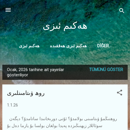
Ana içeriğe atla
ھەكىم ئىزى
DIĞER…
ھەكىم ئىزى ھەققىدە
ھەكىم ئىزى
ھەكىم ئىزى ھەققىدە ئىزاھات
Ocak, 2026 tarihine ait yayınlar
TÜMÜNÜ GÖSTER
K
gösteriliyor
a
y
روھ ۋىتامىنلىرى
ı
t
1.1.26
l
a
روھنىڭمۇ ۋىتامىنى بولامدۇ؟ ئۇنى دورىخانىدا ساتامدۇ؟ دېگەن
سوئاللار زېھنىڭىزدە پەيدا بولغان بولسا بۇ يازما دەل بۇ
r