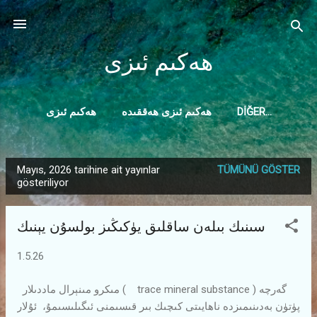
Ana içeriğe atla
ھەكىم ئىزى
DIĞER…
ھەكىم ئىزى ھەققىدە
ھەكىم ئىزى
ھەكىم ئىزى ھەققىدە ئىزاھات
Mayıs, 2026 tarihine ait yayınlar
TÜMÜNÜ GÖSTER
K
gösteriliyor
a
y
سىنىك بىلەن ساقلىق يۈكىڭىز بولسۇن يېنىك
ı
t
1.5.26
l
a
مىكرو مىنېرال ماددىلار ( trace mineral substance ) گەرچە
پۈتۈن بەدىنىمىزدە ناھايىتى كىچىك بىر قىسىمنى ئىگىلىسىمۇ، ئۇلار
r