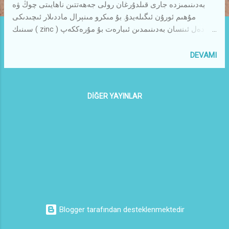
بەدىنىمىزدە جارى قىلدۇرغان رولى جەھەتتىن ناھايىتى چوڭ ۋە
مۇھىم ئورۇن ئىگىلەيدۇ. بۇ مىكرو مىنېرال ماددىلار ئىچىدىكى
سىنىك ( zinc ) دەل ئىنسان بەدىنىمدىن ئىبارەت بۇ مۇرەككەپ
سىستېمىنىڭ ھاياتتا قىلىشى ، نورمال فۇنكىسىيىسىنى جارى
قىلدۇرۇشتا كەم بولسا بولمايدىغان ئۆزى كىچىك ، خىزمىتى بۈيۈك
DEVAMI
بىر مىنېرال ماددىدۇر. بەدەندە سىنىك كەم بولمىسا،
ھۈجەيرىمىزدىن ئىبارەت بۇ مىكرو خىمىيە زاۋۇتى توختاۋسىز،
توسالغۇسىز ئىشلەپ، مەيدانغا كەلگەن ئېنېرگىيە بەدەنگە كۈچ،
DIĞER YAYINLAR
روھقا قۇۋۋەت بەخش ئەتكەچكە، ئىممۇنىتېت سىسىتېمىمىز
كۈچلىنىپ، كېسەل قارشى كۈچىمىز ئېشىپ ساغلاملىق سەپىرىدە
يېنىك قەدەملەر تاشلاپ ماڭالايمىز. ئەگەر بەدەندە سىنىك كەم
بولسا، پىت بۇقىنى چىقىپ ئۆلتىرەلىگەندەك، بەدەندىن ئىبرەت بۇ
ماكرو جانلىق سىنكتەك بۇ مىكرو ئىلمىنتنىڭ كەمچىللىكى تۈپەيلى
نۇرغۇن جىددىي ۋە ئاستا خاراكتېرلىك كېسەللىكلەرگە گىرىپتار
بولىدۇ، ھەتتا سىنىكنىڭ يوقلۇقى ئۆلۈمگە ئ...
Blogger tarafından desteklenmektedir